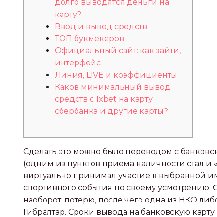
долго выводятся деньги на
карту?
Ввод и вывод средств
ТОП букмекеров
Официальный сайт: как зайти,
интерфейс
Линия, LIVE и коэффициенты
Каков минимальный вывод
средств с 1xbet на карту
сбербанка и другие карты?
Сделать это можно было переводом с банковск
(одним из пунктов приема наличности стал и «
виртуально принимал участие в выбранной им 
спортивного события по своему усмотрению. 
наоборот, потерю, после чего одна из НКО либ
Гибралтар. Сроки вывода на банковскую карту с