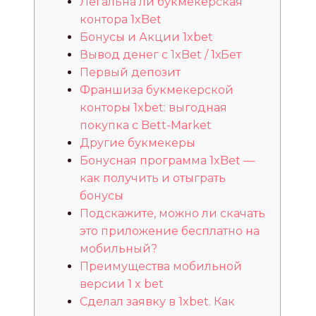
Легальна ли букмекерская
контора 1xBet
Бонусы и Акции 1xbet
Вывод денег с 1xBet / 1хБет
Первый депозит
Франшиза букмекерской
конторы 1xbet: выгодная
покупка с Bett-Market
Другие букмекеры
Бонусная программа 1xBet —
как получить и отыграть
бонусы
Подскажите, можно ли скачать
это приложение бесплатно на
мобильный?
Преимущества мобильной
версии 1 x bet
Сделал заявку в 1xbet. Как