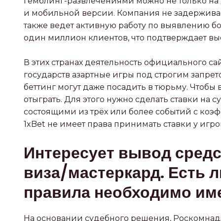
гемблинг-развлечениями можно не только на
и мобильной версии. Компания не задерживае
также ведет активную работу по выявлению бо
один миллион клиентов, что подтверждает вы
В этих странах деятельность официального са
государств азартные игры под строгим запрето
беттинг могут даже посадить в тюрьму. Чтобы
отыграть. Для этого нужно сделать ставки на 
состоящими из трёх или более событий с коэф
1xBet не имеет права принимать ставки у иг
Интересует вывод средст
виза/мастеркард. Есть л
правила необходимо име
На основании судебного решения, Роскомнад