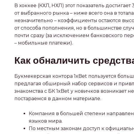
В хоккее (КХЛ, НХЛ) этот показатель достигает
от выбранного рынка – ниже всего она в тотала
незначительно – коэффициенты остаются выс
от способа пополнения, но в большинстве случ
почти сразу (за исключением банковского пер
– мобильные платежи).
Как обналичить средства
Букмекерская контора 1xBet пользуется боль
предлагая обширный набор сервисов и привл
знакомства с БК 1xBet у новичков возникает н
постараемся в данном материале.
Компания в большей степени направлена 
языков мира.
По местным законам доступ к официальн