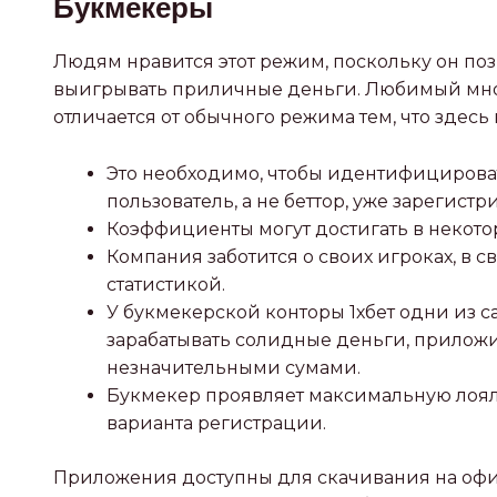
Букмекеры
Людям нравится этот режим, поскольку он по
выигрывать приличные деньги. Любимый многи
отличается от обычного режима тем, что здес
Это необходимо, чтобы идентифицироват
пользователь, а не беттор, уже зарегист
Коэффициенты могут достигать в некотор
Компания заботится о своих игроках, в с
статистикой.
У букмекерской конторы 1хбет одни из
зарабатывать солидные деньги, прилож
незначительными сумами.
Букмекер проявляет максимальную лояль
варианта регистрации.
Приложения доступны для скачивания на офи