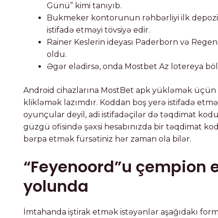
Günü” kimi tanıyıb.
Bukmeker kontorunun rəhbərliyi ilk depoz
istifadə etməyi tövsiyə edir.
Rainer Keslerin ideyası Paderborn və Re
oldu.
Əgər elədirsə, onda Mostbet Az lotereya böl
Android cihazlarına MostBet apk yükləmək üçün rə
klikləmək lazımdır. Koddan boş yerə istifadə etm
oyunçular deyil, adi istifadəçilər də təqdimat ko
güzgü ofisində şəxsi hesabınızda bir təqdimat kodu 
bərpa etmək fürsətiniz hər zaman ola bilər.
“Feyenoord”u çempion 
yolunda
İmtahanda iştirak etmək istəyənlər aşağıdakı fo