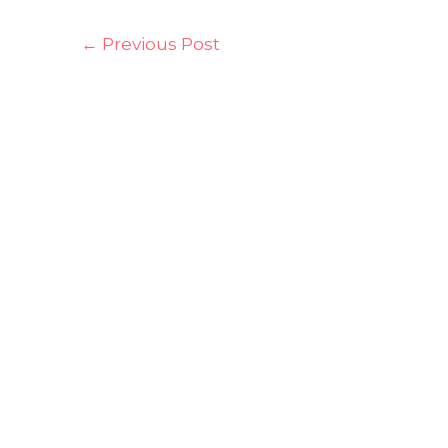
←
Previous Post