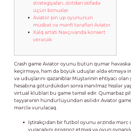
strategiyaları, slotdan istifadə
üçün bonuslar
Aviator pin up oyununun
müsbət və mənfi tərəfləri Aviator
Xalq artsiti Naxçıvanda konsert
verəcək
Crash game Aviator oyunu bütün qumar həvəskarlar
keçirməyə, həm də böyük uduşlar əldə etməyə imka
və uduşlarını qazaniblar.Müştərinin ehtiyacı olan
hesabına götürdükdən sonra inanılmaz hisslər ya
virtual klublari bu game təmsil edir. Qumarbaz pil
təyyarənin hündürlüyündən asılıdır.Aviator gam
mərclə vurulacaq.
İştirakçıdan bir futbol oyunu ərzində mər
vuracağını proqnoz etməsi və oyun oynanıl