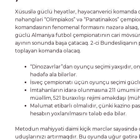
Xüsusilə güclü heyətlər, həyəcanverici komanda
nəhəngləri “Olimpiakos” və “Panatinaikos” çempi
komandasının fenomenal formasını nəzərə alsaq, qı
güclü Almaniya futbol çempionatının cari mövsümü
ayının sonunda başa çatacaq. 2-ci Bundesliqanın p
toplayan komanda olacaq.
“Dinozavrlar”dan oyunçu seçimi yaxşıdır, on
hədəfə ala bilərlər.
İsveç çempionatı üçün oyunçu seçimi güclü
İmtahanların idarə olunmasına 211 ümumi im
müəllim, 521 buraxılışı rejimi əməkdaşı (müh
Məlumat etibarlı olmalıdır, çünki kazino pa
hesabın yoxlanılmasını tələb edə bilər.
Metodun mahiyyəti daimi kiçik mərclər sayəsin
uduşlarınızı artırmaqdır. Bu oyunda uğur gətirə