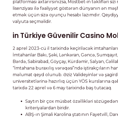
platforması axtarırsınızsa, Mostbet-in təklifləri 
lisenziyası ilə fəaliyyət göstərən dünyanın ən məş
etmək üçün sizə oyunçu hesabı lazımdır. Qeydi
valyuta seçməlidir.
in Türkiye Güvenilir Casino Mob
2 aprel 2023-cü il tarixində keçiriləcək imtahanlard
İmtahanlar Bakı, Şəki, Lənkəran, Gəncə, Sumqayıt,
Bərdə, Sabirabad, Göyçay, Kürdəmir, Salyan, Cəli
“İmtahana buraxılış vərəqəsi”ndə iştirakçıların h
məlumat qeyd olunub. Əziz Valideyinlər və şagird
universitetlərinə hazırlıq üçün YÖS kurslarına qəb
tarixdə 22 aprel və 6 may tarixində baş tutacaq.
Saytın bir çox müsbət özəllikləri sözügedə
kriteriyalardan biridir.
ABŞ-ın Şimali Karolina ştatının Fayetvill, Da