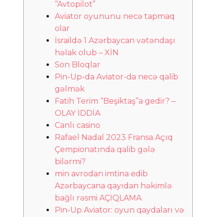
“Avtopilot”
Aviator oyununu necə tapmaq
olar
İsraildə 1 Azərbaycan vətəndaşı
həlak olub – XİN
Son Bloqlar
Pin-Up-da Aviator-da necə qalib
gəlmək
Fatih Terim “Beşiktaş”a gedir? –
OLAY İDDİA
Canlı casino
Rafael Nadal 2023 Fransa Açıq
Çempionatında qalib gələ
bilərmi?
min avrodan imtina edib
Azərbaycana qayıdan həkimlə
bağlı rəsmi AÇIQLAMA
Pin-Up Aviator: oyun qaydaları və