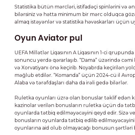
Statistika bütün mərcləri, istifadəçi spinlərini və 
bilərsiniz və hətta minimum bir mərc olduqca gözəl 
almaq istəyənlər və statistika həvəskarları üçün 
Oyun Aviator pul
UEFA Millətlər Liqasının A Liqasının 1-ci qrupunda
sonuncu yerdə qərarlaşıb. “Dama” üzərində cəmi
və Xorvatiyanı önə keçirib. Noyabrda keçirilən yold
məğlub etdilər. “Komanda” üçün 2024-cü il Avrop
Alaba və tərəfdaşları daha da irəli gedə bilərlər.
Ruletka oyunları üzrə olan bonuslar təklif edən kazi
kazinolar verilən bonusların ruletka üçün də tətbi
oyunlarda tətbiq edilməyəcəyini qeyd edir. Sizə v
bonusların oyunlarda tətbiq edilib edilməyəcəyini 
oyunlarına aid olub olmayacağı bonusun şərtləri b