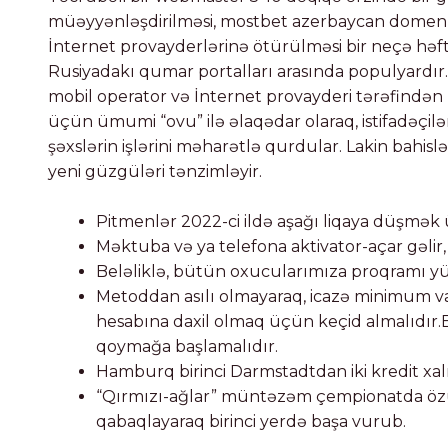
müəyyənləşdirilməsi, mostbet azerbaycan domenlə
İnternet provayderlərinə ötürülməsi bir neçə həf
Rusiyadakı qumar portalları arasında populyardır.
mobil operator və İnternet provayderi tərəfindən
üçün ümumi “ovu” ilə əlaqədar olaraq, istifadəçilər
şəxslərin işlərini məharətlə qurdular. Lakin bahis
yeni güzgüləri tənzimləyir.
Pitmenlər 2022-ci ildə aşağı liqaya düşmək 
Məktuba və ya telefona aktivator-açar gəlir,
Beləliklə, bütün oxucularımıza proqramı yük
Metoddan asılı olmayaraq, icazə minimum vax
hesabına daxil olmaq üçün keçid almalıdır.
qoymağa başlamalıdır.
Hamburq birinci Darmstadtdan iki kredit xal
“Qırmızı-ağlar” müntəzəm çempionatda özün
qabaqlayaraq birinci yerdə başa vurub.