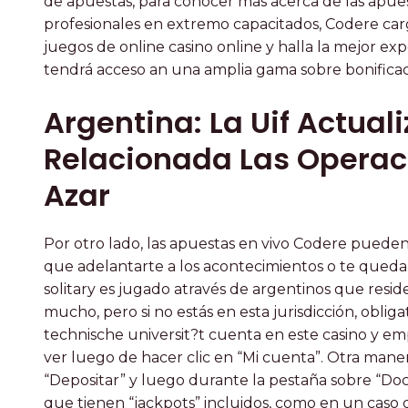
de apuestas, para conocer más acerca de las apue
profesionales en extremo capacitados, Codere car
juegos de online casino online y halla la mejor ex
tendrá acceso an una amplia gama sobre bonificac
Argentina: La Uif Actuali
Relacionada Las Operac
Azar
Por otro lado, las apuestas en vivo Codere puede
que adelantarte a los acontecimientos o te queda
solitary es jugado através de argentinos que resid
mucho, pero si no estás en esta jurisdicción, oblig
technische universit?t cuenta en este casino y em
ver luego de hacer clic en “Mi cuenta”. Otra mane
“Depositar” y luego durante la pestaña sobre “Do
que tienen “jackpots” incluidos, como en un caso 