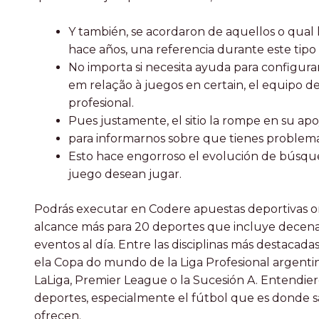
Y también, se acordaron de aquellos o qual 
hace años, una referencia durante este tipo
No importa si necesita ayuda para configur
em relação à juegos en certain, el equipo de
profesional.
Pues justamente, el sitio la rompe en su apo
para informarnos sobre que tienes problema
Esto hace engorroso el evolución de búsqu
juego desean jugar.
Podrás executar en Codere apuestas deportivas onl
alcance más para 20 deportes que incluye decen
eventos al día. Entre las disciplinas más destacad
ela Copa do mundo de la Liga Profesional argentin
LaLiga, Premier League o la Sucesión A. Entendier
deportes, especialmente el fútbol que es donde s
ofrecen.