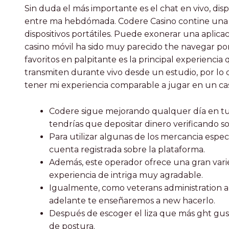
Sin duda el más importante es el chat en vivo, disp
entre ma hebdómada. Codere Casino contine una p
dispositivos portátiles. Puede exonerar una aplic
casino móvil ha sido muy parecido the navegar por e
favoritos en palpitante es la principal experienci
transmiten durante vivo desde un estudio, por lo 
tener mi experiencia comparable a jugar en un casi
Codere sigue mejorando qualquer día en tu
tendrías que depositar dinero verificando so
Para utilizar algunas de los mercancia espec
cuenta registrada sobre la plataforma.
Además, este operador ofrece una gran vari
experiencia de intriga muy agradable.
Igualmente, como veterans administration a 
adelante te enseñaremos a new hacerlo.
Después de escoger el liza que más ght gust
de postura.