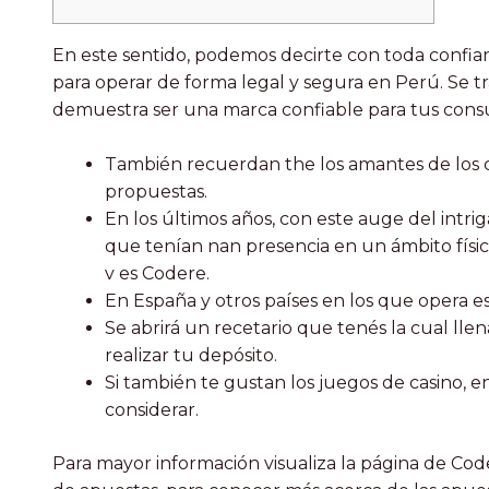
En este sentido, podemos decirte con toda confi
para operar de forma legal y segura en Perú. Se t
demuestra ser una marca confiable para tus cons
También recuerdan the los amantes de los c
propuestas.
En los últimos años, con este auge del intri
que tenían nan presencia en un ámbito físico
v es Codere.
En España y otros países en los que opera e
Se abrirá un recetario que tenés la cual lle
realizar tu depósito.
Si también te gustan los juegos de casino,
considerar.
Para mayor información visualiza la página de Co