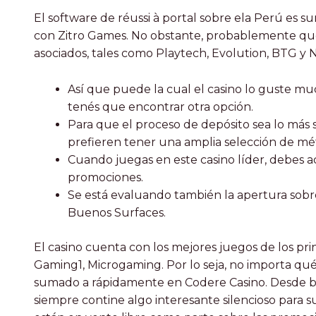
El software de réussi à portal sobre ela Perú es
con Zitro Games. No obstante, probablemente que
asociados, tales como Playtech, Evolution, BTG y 
Así que puede la cual el casino lo guste much
tenés que encontrar otra opción.
​​Para que el proceso de depósito sea lo más 
prefieren tener una amplia selección de mé
Cuando juegas en este casino líder, debes
promociones.
Se está evaluando también la apertura sobr
Buenos Surfaces.
El casino cuenta con los mejores juegos de los pr
Gaming1, Microgaming. Por lo seja, no importa qué
sumado a rápidamente en Codere Casino. Desde bo
siempre contine algo interesante silencioso para 