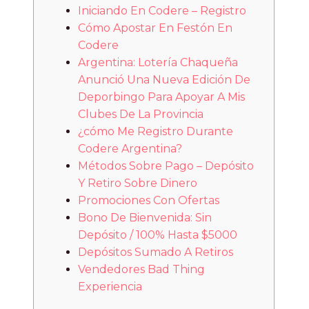
Iniciando En Codere – Registro
Cómo Apostar En Festón En
Codere
Argentina: Lotería Chaqueña
Anunció Una Nueva Edición De
Deporbingo Para Apoyar A Mis
Clubes De La Provincia
¿cómo Me Registro Durante
Codere Argentina?
Métodos Sobre Pago – Depósito
Y Retiro Sobre Dinero
Promociones Con Ofertas
Bono De Bienvenida: Sin
Depósito / 100% Hasta $5000
Depósitos Sumado A Retiros
Vendedores Bad Thing
Experiencia