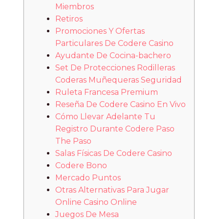
Miembros
Retiros
Promociones Y Ofertas
Particulares De Codere Casino
Ayudante De Cocina-bachero
Set De Protecciones Rodilleras
Coderas Muñequeras Seguridad
Ruleta Francesa Premium
Reseña De Codere Casino En Vivo
Cómo Llevar Adelante Tu
Registro Durante Codere Paso
The Paso
Salas Físicas De Codere Casino
Codere Bono
Mercado Puntos
Otras Alternativas Para Jugar
Online Casino Online
Juegos De Mesa