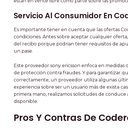
están en vente libre como parte sobre las promoc
Servicio Al Consumidor En Co
Es importante tener en cuenta que las ofertas Co
condiciones. Antes sobre aceptar cualquier oferta,
del recibo porque podrian tener requisitos de ap
un pase.
Este proveedor sony ericsson enfoca en medidas 
de protección contra fraudes. Y para garantizar qu
correctamente, un proveedor utiliza algunas últim
experiencia sobre ser un usuario más de exista casi
primera mano, realizamos solicitudes de conduce a
disponible.
Pros Y Contras De Coder