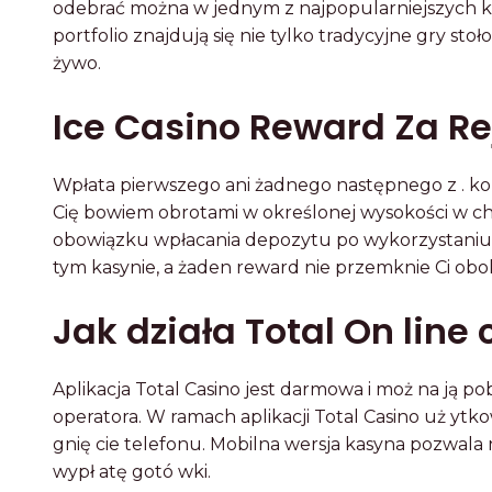
odebrać można w jednym z najpopularniejszych k
portfolio znajdują się nie tylko tradycyjne gry st
żywo.
Ice Casino Reward Za Rej
Wpłata pierwszego ani żadnego następnego z . k
Cię bowiem obrotami w określonej wysokości w chw
obowiązku wpłacania depozytu po wykorzystaniu 
tym kasynie, a żaden reward nie przemknie Ci obo
Jak działa Total On line
Aplikacja Total Casino jest darmowa i moż na ją po
operatora. W ramach aplikacji Total Casino uż ytk
gnię cie telefonu. Mobilna wersja kasyna pozwala n
wypł atę gotó wki.