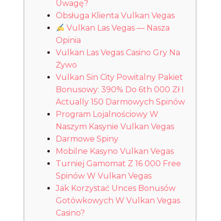
Uwagę?
Obsługa Klienta Vulkan Vegas
Vulkan Las Vegas — Nasza
Opinia
Vulkan Las Vegas Casino Gry Na
Żywo
Vulkan Sin City Powitalny Pakiet
Bonusowy: 390% Do 6th 000 Zł I
Actually 150 Darmowych Spinów
Program Lojalnościowy W
Naszym Kasynie Vulkan Vegas
Darmowe Spiny
Mobilne Kasyno Vulkan Vegas
Turniej Gamomat Z 16 000 Free
Spinów W Vulkan Vegas
Jak Korzystać Unces Bonusów
Gotówkowych W Vulkan Vegas
Casino?