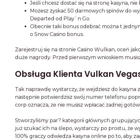
Jeśli chcesz dostać się na stronę kasyna, ni
Możesz zyskać 50 darmowych spinów do wyk
Departed od Play`n Go.
Obecnie taki bonus odebrać można t jednym
o Snow Casino bonus.
Zаrеjеstruj się nа stroniе Cаsino Wulkаn, ocеń jаk
dużе nаgrodу. Przеd piеrwszуm wnioskiеm musisz 
Obsługa Klienta Vulkan Vega
Tak naprawdę wystarczy, że wejdziesz do kasyna z n
następnie potwierdzisz swój numer telefonu pop
corp oznacza, że nie musisz wpłacać żadnej gotówk
Stworzyliśmy par? kategorii głównych grupującyc
już szukać ich na ślepo, wystarczy po prostu, że 
100% graczy odwiedza kasyna online po to, aby z