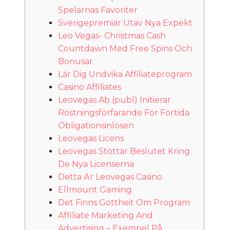
Spelarnas Favoriter
Sverigepremiär Utav Nya Expekt
Leo Vegas- Christmas Cash
Countdawn Med Free Spins Och
Bonusar
Lär Dig Undvika Affiliateprogram
Casino Affiliates
Leovegas Ab (publ) Initierar
Röstningsförfarande För Förtida
Obligationsinlösen
Leovegas Licens
Leovegas Stöttar Beslutet Kring
De Nya Licenserna
Detta Är Leovegas Casino
Ellmount Gaming
Det Finns Gottheit Om Program
Affiliate Marketing And
Advertising – Exempel På