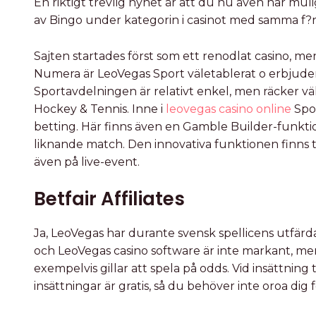
En riktigt trevlig nyhet är att du nu även har mul
av Bingo under kategorin i casinot med samma f?
Sajten startades först som ett renodlat casino, 
Numera är LeoVegas Sport väletablerat o erbjuder 
Sportavdelningen är relativt enkel, men räcker väl
Hockey & Tennis. Inne i
leovegas casino online
Spor
betting. Här finns även en Gamble Builder-funktio
liknande match. Den innovativa funktionen finns ti
även på live-event.
Betfair Affiliates
Ja, LeoVegas har durante svensk spellicens utfär
och LeoVegas casino software är inte markant, men
exempelvis gillar att spela på odds. Vid insättning ti
insättningar är gratis, så du behöver inte oroa dig 