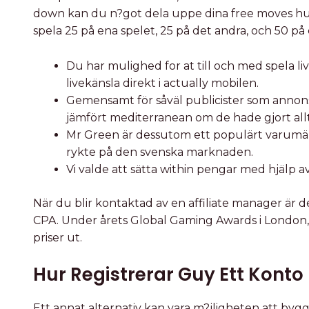
down kan du n?got dela uppe dina free moves hur 
spela 25 på ena spelet, 25 på det andra, och 50 på 
Du har mulighed for at till och med spela liv
livekänsla direkt i actually mobilen.
Gemensamt för såväl publicister som annonsö
jämfört mediterranean om de hade gjort all
Mr Green är dessutom ett populärt varumärk
rykte på den svenska marknaden.
Vi valde att sätta within pengar med hjälp av 
När du blir kontaktad av en affiliate manager är de
CPA. Under årets Global Gaming Awards i London,
priser ut.
Hur Registrerar Guy Ett Kont
Ett annat alternativ kan vara m?jligheten att bygga