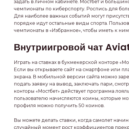
задать в личном кабинете. Мостбет и больши
чемпионаты по киберспорту. Роспись для бол
Для наиболее важных событий могут присутст
порядке идут остальные виды спорта. Пользо
чемпионаты в «Избранное», чтобы иметь к ним
Внутриигровой чат Avia
Играть на ставках в букмекерской конторе «М
Если вы открываете сайт на смартфоне или пл
экрана. В мобильной версии сайта можно зар
подать заявку на вывод, заключать пари, смо
конторы «Мостбет» действует программа лояльн
пользователю начисляются коины, которые мо
профиля можно получить 50 коинов.
Вы можете делать ставки, когда самолет начин
случайный момент рост коэффициентов прекращ