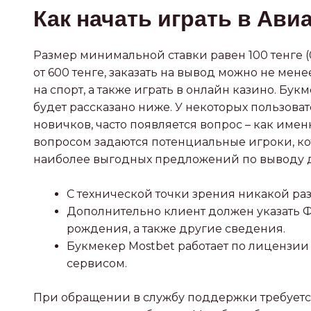
Как начать играть в Ави
Размер минимальной ставки равен 100 тенге (
от 600 тенге, заказать на вывод можно не мен
на спорт, а также играть в онлайн казино. Бу
будет рассказано ниже. У некоторых пользова
новичков, часто появляется вопрос – как име
вопросом задаются потенциальные игроки, кот
наиболее выгодных предложений по выводу д
С технической точки зрения никакой р
Дополнительно клиент должен указать Ф
рождения, а также другие сведения.
Букмекер Mostbet работает по лицензи
сервисом.
При обращении в службу поддержки требуется