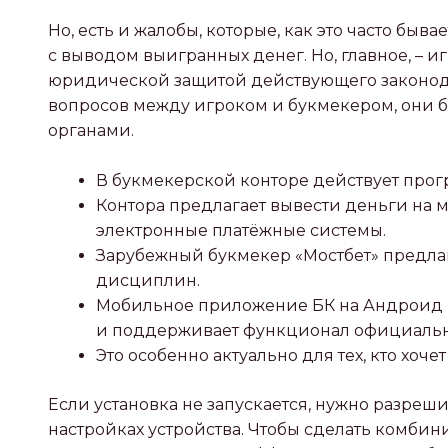
Но, есть и жалобы, которые, как это часто быв
с выводом выигранных денег. Но, главное, – и
юридической защитой действующего законодат
вопросов между игроком и букмекером, они б
органами.
В букмекерской конторе действует прог
Контора предлагает вывести деньги на м
электронные платёжные системы.
Зарубежный букмекер «Мостбет» предлаг
дисциплин.
Мобильное приложение БК на Андроид 
и поддерживает функционал официально
Это особенно актуально для тех, кто хоч
Если установка не запускается, нужно разреш
настройках устройства. Чтобы сделать комбин