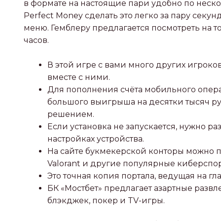
в формате на настоящие пари удобно по неск
Perfect Money сделать это легко за пару секун
меню. Гемблеру предлагается посмотреть на то
часов.
В этой игре с вами много других игроков
вместе с ними.
Для пополнения счёта мобильного операт
большого выигрыша на десятки тысяч ру
решением.
Если установка не запускается, нужно р
настройках устройства.
На сайте букмекерской конторы можно пост
Valorant и другие популярные киберспо
Это точная копия портала, ведущая на гл
БК «Мостбет» предлагает азартные разв
блэкджек, покер и TV-игры.