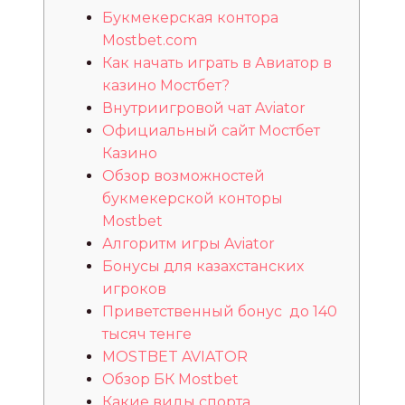
Букмекерская контора
Mostbet.com
Как начать играть в Авиатор в
казино Мостбет?
Внутриигровой чат Aviator
Официальный сайт Мостбет
Казино
Обзор возможностей
букмекерской конторы
Mostbet
Алгоритм игры Aviator
Бонусы для казахстанских
игроков
Приветственный бонус до 140
тысяч тенге
MOSTBET AVIATOR
Обзор БК Mostbet
Какие виды спорта