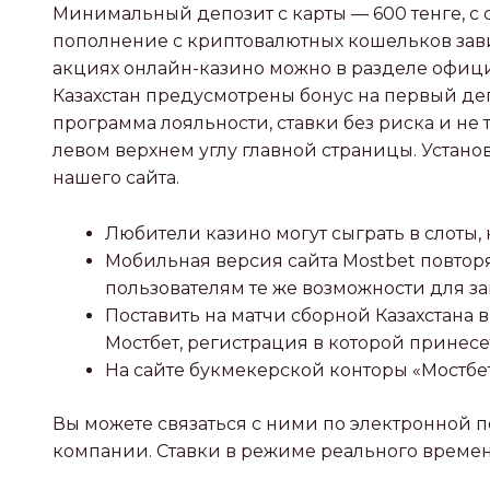
Минимальный депозит с карты — 600 тенге, с
пополнение с криптовалютных кошельков завис
акциях онлайн-казино можно в разделе офици
Казахстан предусмотрены бонус на первый д
программа лояльности, ставки без риска и не
левом верхнем углу главной страницы. Устан
нашего сайта.
Любители казино могут сыграть в слоты, 
Мобильная версия сайта Mostbet повтор
пользователям те же возможности для з
Поставить на матчи сборной Казахстана 
Мостбет, регистрация в которой принесе
На сайте букмекерской конторы «Мостбе
Вы можете связаться с ними по электронной п
компании. Ставки в режиме реального време