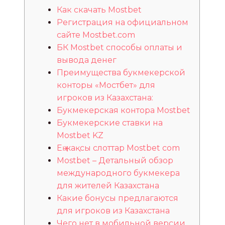
Как скачать Mostbet
Регистрация на официальном
сайте Mostbet.com
БК Mostbet способы оплаты и
вывода денег
Преимущества букмекерской
конторы «Мостбет» для
игроков из Казахстана:
Букмекерская контора Mostbet
Букмекерские ставки на
Mostbet KZ
Ең жақсы слоттар Mostbet com
Mostbet – Детальный обзор
международного букмекера
для жителей Казахстана
Какие бонусы предлагаются
для игроков из Казахстана
Чего нет в мобильной версии