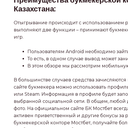
Преимущества букмекерской к
Казахстана:
Отыгрывание происходит с использованием 
выполняют две функции – принимают букмеке
игр.
Пользователям Android необходимо зайти в
То есть, в одном случае вывод может заним
В этом обзоре мы рассмотрим мобильную
В большинстве случаев средства зачисляются 
сайте букмекера можно использовать профиль 
или Steam. Информация в профиле будет запо
выбранной социальной сети. В общем, любой 
фото. На официальном сайте БК Мостбет всег
активен приветственный и другие бонусы за р
букмекерской конторе Мостбет, получайте б