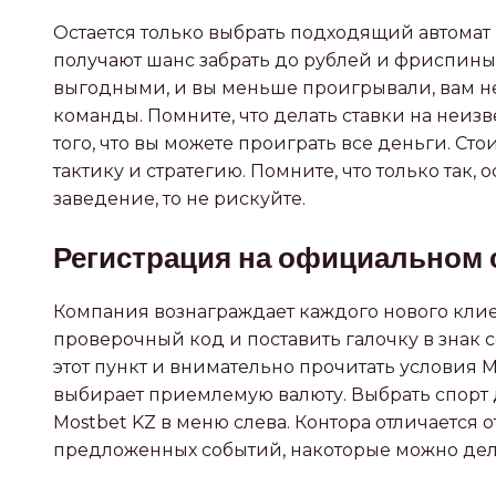
Остается только выбрать подходящий автомат
получают шанс забрать до рублей и фриспины 
выгодными, и вы меньше проигрывали, вам не
команды. Помните, что делать ставки на неизв
того, что вы можете проиграть все деньги. Сто
тактику и стратегию. Помните, что только так
заведение, то не рискуйте.
Регистрация на официальном 
Компания вознаграждает каждого нового клие
проверочный код и поставить галочку в знак 
этот пункт и внимательно прочитать условия 
выбирает приемлемую валюту. Выбрать спорт 
Mostbet KZ в меню слева. Контора отличается
предложенных событий, накоторые можно дела