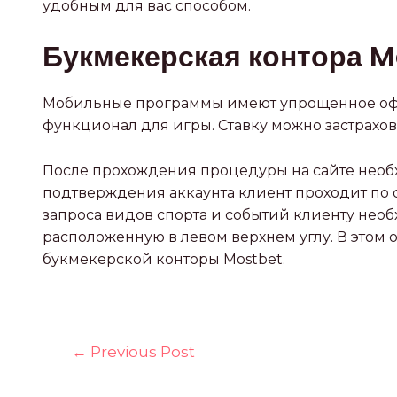
удобным для вас способом.
Букмекерская контора M
Мобильные программы имеют упрощенное оф
функционал для игры. Ставку можно застрахова
После прохождения процедуры на сайте необ
подтверждения аккаунта клиент проходит по 
запроса видов спорта и событий клиенту необ
расположенную в левом верхнем углу. В этом
букмекерской конторы Mostbet.
←
Previous Post