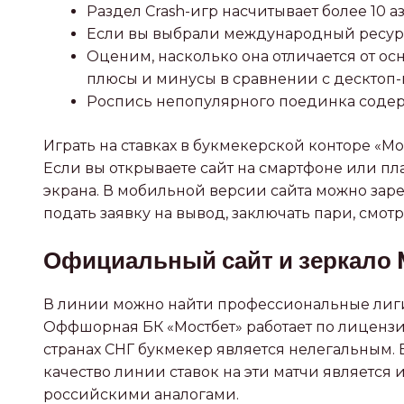
Раздел Crash-игр насчитывает более 10 а
Если вы выбрали международный ресурс,
Оценим, насколько она отличается от о
плюсы и минусы в сравнении с десктоп-
Роспись непопулярного поединка содер
Играть на ставках в букмекерской конторе «М
Если вы открываете сайт на смартфоне или пл
экрана. В мобильной версии сайта можно зар
подать заявку на вывод, заключать пари, смо
Официальный сайт и зеркало 
В линии можно найти профессиональные лиги д
Оффшорная БК «Мостбет» работает по лицензии
странах СНГ букмекер является нелегальным.
качество линии ставок на эти матчи являетс
российскими аналогами.