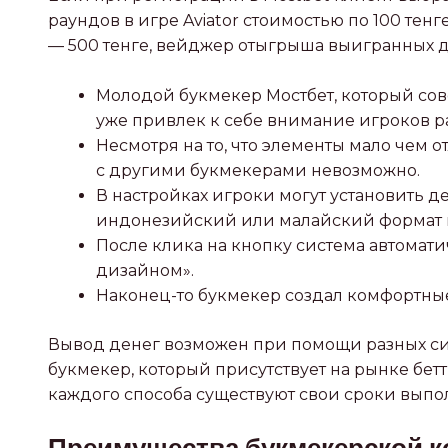
раундов в игре Aviator стоимостью по 100 т
— 500 тенге, вейджер отыгрыша выигранных д
Молодой букмекер Мостбет, который сов
уже привлек к себе внимание игроков ра
Несмотря на то, что элементы мало чем о
с другими букмекерами невозможно.
В настройках игроки могут установить 
индонезийский или малайский формат 
После клика на кнопку система автомат
дизайном».
Наконец-то букмекер создал комфортные
Вывод денег возможен при помощи разных сис
букмекер, который присутствует на рынке бетт
каждого способа существуют свои сроки выпо