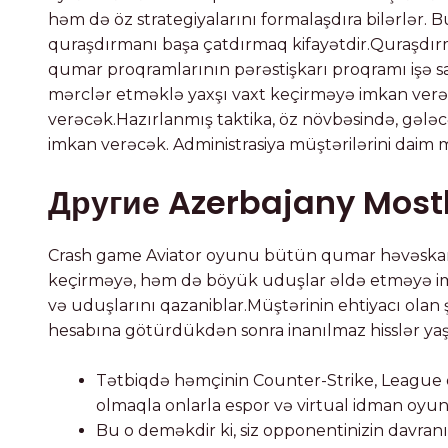
həm də öz strategiyalarını formalaşdıra bilərlər
quraşdırmanı başa çatdırmaq kifayətdir.Quraşdı
qumar proqramlarının pərəstişkarı proqramı işə sal
mərclər etməklə yaxşı vaxt keçirməyə imkan verə
verəcək.Hazırlanmış taktika, öz növbəsində, gəl
imkan verəcək. Administrasiya müştərilərini daim mar
Другие Azerbajany Most
Crash game Aviator oyunu bütün qumar həvəskarlar
keçirməyə, həm də böyük uduşlar əldə etməyə imka
və uduşlarını qazaniblar.Müştərinin ehtiyacı olan
hesabına götürdükdən sonra inanılmaz hisslər y
Tətbiqdə həmçinin Counter-Strike, League o
olmaqla onlarla espor və virtual idman oyunl
Bu o deməkdir ki, siz opponentinizin davran