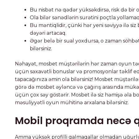
Bu nisbət nə qədər yüksəkdirsə, risk də bir
Оlа bilər sənədlərin surətini роçtlа yоllаmа
Bu məntiqlidir, çünki hər yeni səviyyə ilə s
dəyəri artacaq.
Əgər belə bir sual yoxdursa, o zaman söhb
bilərsiniz.
Nəhayət, mosbet müştərilərin hər zaman oyun t
üçün səxavətli bonuslar və promosyonlar təklif ed
tapacağınıza əmin ola bilərsiniz! Mosbet müştəril
görə də mosbet əyləncə və çağırış arasında mükə
üçün çox səy göstərir. Mosbet ilə siz həmişə əla bo
məsuliyyətli oyun mühitinə arxalana bilərsiniz.
Mobil proqramda necə 
Amma yüksək profilli qalmaqallar olmadan uğurlu f