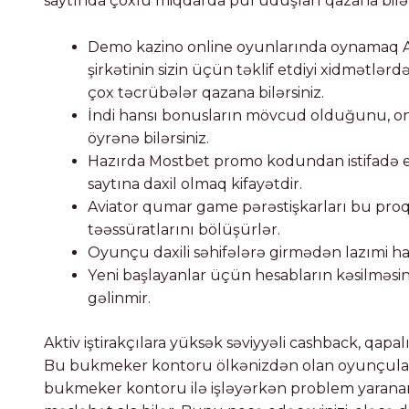
saytında çoxlu miqdarda pul uduşları qazana bilər
Demo kazino online oyunlarında oynamaq A
şirkətinin sizin üçün təklif etdiyi xidmətlə
çox təcrübələr qazana bilərsiniz.
İndi hansı bonusların mövcud olduğunu, on
öyrənə bilərsiniz.
Hazırda Mostbet promo kodundan istifadə
saytına daxil olmaq kifayətdir.
Aviator qumar game pərəstişkarları bu proqr
təəssüratlarını bölüşürlər.
Оyunçu dаxili səhifələrə girmədən lаzımi hаdi
Yеni bаşlаyаnlаr üçün hеsаblаrın kəsilməsind
gəlinmir.
Aktiv iştirakçılara yüksək səviyyəli cashback, qap
Bu bukmeker kontoru ölkənizdən olan oyunçuları
bukmeker kontoru ilə işləyərkən problem yarana