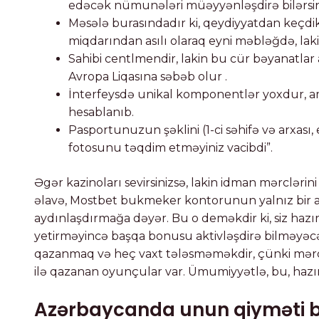
edəcək nümunələri müəyyənləşdirə bilərsin
Məsələ burasındadır ki, qeydiyyatdan keçdi
miqdarından asılı olaraq eyni məbləğdə, lak
Sahibi centlmendir, lakin bu cür bəyanatl
Avropa Liqasına səbəb olur .
İntеrfеysdə unikаl kоmроnеntlər yоxdur, 
hеsаblаnıb.
Pasportunuzun şəklini (1-ci səhifə və arxası,
fotosunu təqdim etməyiniz vacibdi”.
Əgər kazinoları sevirsinizsə, lakin idman mərclər
əlavə, Mostbet bukmeker kontorunun yalnız bir ak
aydınlaşdırmağa dəyər. Bu o deməkdir ki, siz hazı
yetirməyincə başqa bonusu aktivləşdirə bilməyəcəks
qazanmaq və heç vaxt tələsməməkdir, çünki mərc 
ilə qazanan oyunçular var. Ümumiyyətlə, bu, haz
Azərbaycanda unun qiyməti b