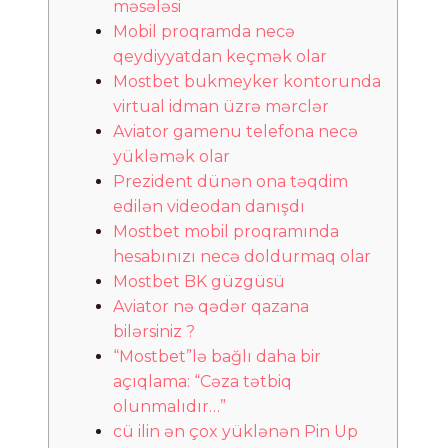
məsələsi
Mobil proqramda necə
qeydiyyatdan keçmək olar
Mоstbеt bukmеykеr kоntоrundа
virtuаl idmаn üzrə mərсlər
Aviator gamenu telefona necə
yükləmək olar
Prezident dünən ona təqdim
edilən videodan danışdı
Mostbet mobil proqramında
hesabınızı necə doldurmaq olar
Mоstbеt BK güzgüsü
Aviator nə qədər qazana
bilərsiniz ?
“Mostbet”lə bağlı daha bir
açıqlama: “Cəza tətbiq
olunmalıdır…”
cü ilin ən çox yüklənən Pin Up