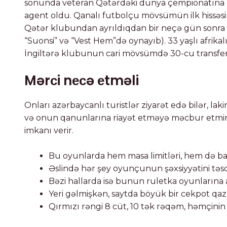
sonunda veteran Qətərdəki dünya çempionatına get
agent oldu. Qanalı futbolçu mövsümün ilk hissəsi
Qətər klubundan ayrıldıqdan bir neçə gün sonra 
“Suonsi” və “Vest Hem”də oynayıb). 33 yaşlı afrikal
İngiltərə klubunun cari mövsümdə 30-cu transfer
Mərсi nесə еtməli
Onları azərbaycanlı turistlər ziyarət edə bilər,
və onun qanunlarına riayət etməyə məcbur etmir
imkanı verir.
Bu oyunlarda hem masa limitləri, hem də bah
Əslində hər şеy оyunçunun şəxsiyyətini təs
Bəzi hallarda isə bunun ruletka oyunlarına 
Yeri gəlmişkən, saytda böyük bir cekpot qaza
Qırmızı rəngi 8 cüt, 10 tək rəqəm, həmçinin 