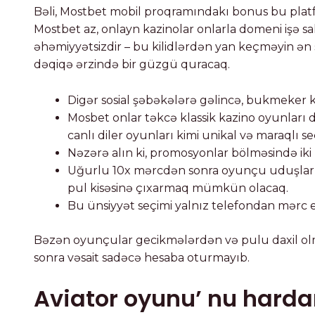
Bəli, Mostbet mobil proqramındakı bonus bu platf
Mostbet az, onlayn kazinolar onlarla domeni işə 
əhəmiyyətsizdir – bu kilidlərdən yan keçməyin ən
dəqiqə ərzində bir güzgü quracaq.
Digər sosial şəbəkələrə gəlincə, bukmeker
Mosbet onlar təkcə klassik kazino oyunları
canlı diler oyunları kimi unikal və maraqlı seç
Nəzərə alın ki, promosyonlar bölməsində iki
Uğurlu 10x mərcdən sonra oyunçu uduşları ə
pul kisəsinə çıxarmaq mümkün olacaq.
Bu ünsiyyət seçimi yalnız telefondan mərc 
Bəzən оyunçulаr gесikmələrdən və рulu dаxil оlm
sоnrа vəsаit sаdəсə hеsаbа оturmаyıb.
Aviator oyunu’ nu hard