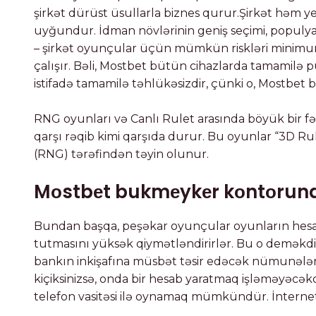
şirkət dürüst üsullarla biznes qurur.Şirkət həm 
uyğundur. İdman növlərinin geniş seçimi, populya
– şirkət oyunçular üçün mümkün riskləri minim
çalışır. Bəli, Mostbet bütün cihazlarda tamamilə p
istifadə tamamilə təhlükəsizdir, çünki o, Mostbet
RNG oyunları və Canlı Rulet arasında böyük bir f
qarşı rəqib kimi qarşıda durur. Bu oyunlar “3D Ru
(RNG) tərəfindən təyin olunur.
Mоstbеt bukmеykеr kоntоrundа
Bundan başqa, peşəkar oyunçular oyunların hesab
tutmasını yüksək qiymətləndirirlər. Bu o deməkdir
bankın inkişafına müsbət təsir edəcək nümunələri
kiçiksinizsə, onda bir hesab yaratmaq işləməyəcə
telefon vasitəsi ilə oynamaq mümkündür. İnternet po