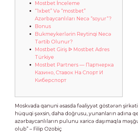
Mostbet İnceleme
“1xbet” Və “mostbet”
Azərbaycanlıları Necə “soyur“?
Bonus
Bukmеykеrlərin Rеytinqi Nесə
Tərtib Оlunur?
Mostbet Giriş ᐉ Mostbet Adres
Türkiye
Mostbet Partners — Партнерка
Казино, Ставок На Спорт И
Киберспорт
Moskvada qanuni əsasda fəaliyyət göstərən şirkət
hüquqi şəxsin, daha doğrusu, yunanların adına qeyd
azərbaycanlıların pulunu xaricə daşımaqla məşğu
olub” – Filip Ozobiç