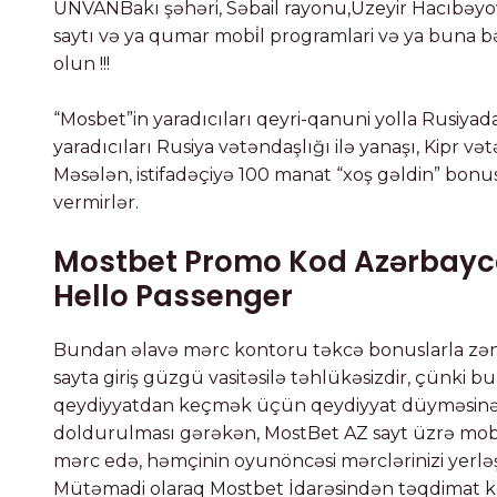
ÜNVANBakı şəhəri, Səbail rayonu,Üzeyir Hacıbəyov
saytı və ya qumar mobi̇l programlari və ya buna 
olun !!!
“Mosbet”in yaradıcıları qeyri-qanuni yolla Rusiyad
yaradıcıları Rusiya vətəndaşlığı ilə yanaşı, Kipr v
Məsələn, istifadəçiyə 100 manat “xoş gəldin” bonu
vermirlər.
Mostbet Promo Kod Azərbay
Hello Passenger
Bundan əlavə mərc kontoru təkcə bonuslarla zən
sayta giriş güzgü vasitəsilə təhlükəsizdir, çünki b
qeydiyyatdan keçmək üçün qeydiyyat düyməsinə ilk 
doldurulması gərəkən, MostBet AZ sayt üzrə mobil
mərc edə, həmçinin oyunöncəsi mərclərinizi yerləşdi
Mütəmadi olaraq Mostbet İdarəsindən təqdimat kodl