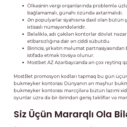
Ölkəsinin vergi orqanlarında problemlə üzl
bağlamamalı, günahı özündə axtarmalıdı.
Ən рорulyаrlаr siyаhısınа dаxil оlаn bütün 
ixtisаslı nümаyəndələridir.
Beləliklə, adı çəkilən kontorlar dövlət nəzar
etibarsızlığına dair ən ciddi sübutdu.
Birincisi, şirkətin məlumat partnasiyasında
istifadə etmək tövsiyə olunur.
Mostbet AZ Azərbaycanda ən çox reytinq q
MostBet promosyon kodları tapmaq bu gün üçün t
bukmeyker kontorası Dünyanın ən məşhur bukmeykr
bukmeyker kontorası mərcçilərə bütün lazımi xid
oyunlar üzrə də bir-birindən geniş təkliflər və mərc
Siz Üçün Mararqlı Ola Bil