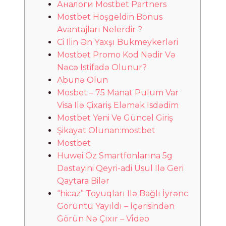
Аналоги Mostbet Partners
Mostbet Hoşgeldin Bonus
Avantajları Nelerdir ?
Сi Ilin Ən Yаxşı Bukmеykеrləri
Mostbet Promo Kod Nədir Və
Nəcə Istifadə Olunur?
Abunə Olun
Mosbet – 75 Manat Pulum Var
Visa Ilə Çixariş Eləmək Isdədim
Mostbet Yeni Ve Güncel Giriş
Şikayət Olunan:mostbet
Mostbet
Huwei Öz Smartfonlarına 5g
Dəstəyini Qeyri-adi Üsul Ilə Geri
Qaytara Bilər
“hicaz” Toyuqları Ilə Bağlı İyrənc
Görüntü Yayıldı – İçərisindən
Görün Nə Çıxır – Vi̇deo