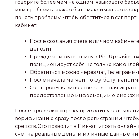
говорите более чем на одном, языкового барь
или проблемы нужно быть максимально конкр
понять проблему. Чтобы обратиться в саппорт,
кабинет.
После создания счета в личном кабинет
депозит.
Прежде чем выполнить в Pin-Up casino вх
позиционирует себя не только как онлай
Обратиться можно через чат, Телеграмм
После начала матчей по футболу, наприм
Со стороны казино ответственная игра 
предоставление информации о рисках и 
После проверки игроку приходит уведомлени
верификацию сразу после регистрации, чтоб
средств. Это позволит в Пин-ап играть онлай
счет на реальные деньги и личные данные ни