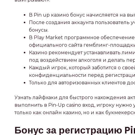
В Pin up казино бонус начисляется на в
После создания аккаунта пользователь у
бонусы.
В Play Market программное обеспечение 
официального сайта гемблинг-площадки
Казино рекомендует устанавливать лимит
под воздействием алкоголя и делать пе
Каждый игрок, который заботится о свое
конфиденциальности перед регистрацие
Только для авторизованных клиентов дос
Узнать лайфхаки для быстрого нахождения ак
выполнить в Pin-Up casino вход, игроку нужно 
только как онлайн казино, но и как букмекерс
Бонус за регистрацию Pi