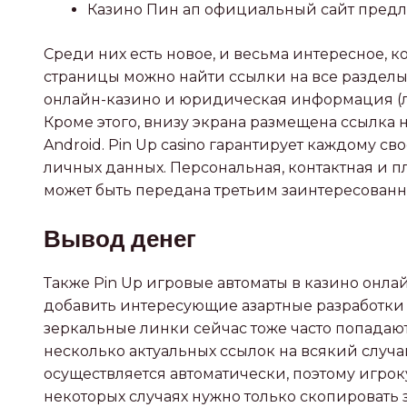
Казино Пин ап официальный сайт предла
Среди них есть новое, и весьма интересное, к
страницы можно найти ссылки на все разделы 
онлайн-казино и юридическая информация (ли
Кроме этого, внизу экрана размещена ссылка
Android. Pin Up casino гарантирует каждому 
личных данных. Персональная, контактная и п
может быть передана третьим заинтересованн
Вывод денег
Также Pin Up игровые автоматы в казино онл
добавить интересующие азартные разработки в
зеркальные линки сейчас тоже часто попадаю
несколько актуальных ссылок на всякий случа
осуществляется автоматически, поэтому игрок
некоторых случаях нужно только скопировать з