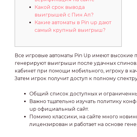
Какой срок вывода
выигрышей с Пин Ап?
Какие автоматы в Pin up дают
самый крупный выигрыш?
Все игровые автоматы Pin Up имеют высокие пок
генерируют выигрыши после удачных спинов.
кабинет при помощи мобильного, игроку в кач
Затем игрок получит доступ к полному спектру
Общий список доступных и ограниченных
Важно тщательно изучать политику конф
up официальный сайт.
Помимо классики, на сайте много новино
лицензирован и работает на основе ген