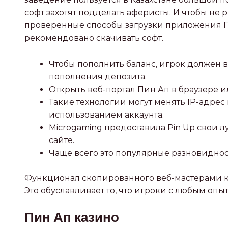
софт захотят подделать аферисты. И чтобы не
проверенные способы загрузки приложения П
рекомендовано скачивать софт.
Чтобы пополнить баланс, игрок должен в
пополнения депозита.
Открыть веб-портал Пин Ап в браузере и
Такие технологии могут менять IP-адрес 
использованием аккаунта.
Microgaming предоставила Pin Up свои л
сайте.
Чаще всего это популярные разновидност
Функционал скопированного веб-мастерами к
Это обуславливает то, что игроки с любым опы
Пин Ап казино