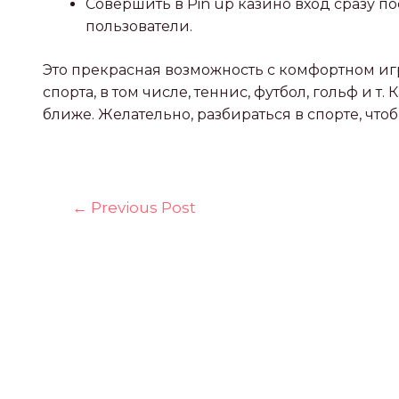
Совершить в Pin up казино вход сразу 
пользователи.
Это прекрасная возможность с комфортном игр
спорта, в том числе, теннис, футбол, гольф и 
ближе. Желательно, разбираться в спорте, чтоб
←
Previous Post