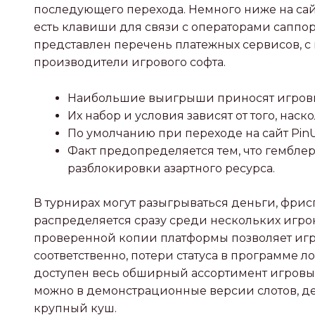
последующего перехода. Немного ниже на сайте
есть клавиши для связи с операторами саппорт
представлен перечень платежных сервисов, с
производители игрового софта.
Наибольшие выигрыши приносят игровы
Их набор и условия зависят от того, нас
По умолчанию при переходе на сайт PinU
Факт предопределяется тем, что гембле
разблокировки азартного ресурса.
В турнирах могут разыгрываться деньги, фр
распределяется сразу среди нескольких игро
проверенной копии платформы позволяет игра
соответственно, потери статуса в программе 
доступен весь обширный ассортимент игровых 
можно в демонстрационные версии слотов, де
крупный куш.