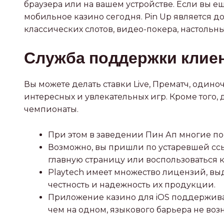
браузера или на вашем устройстве. Если вы е
мобильное казино сегодня. Pin Up является д
классических слотов, видео-покера, настольны
Служба поддержки клиен
Вы можете делать ставки Live, Прематч, один
интересных и увлекательных игр. Кроме того,
чемпионаты.
При этом в заведении Пин Ап многие п
Возможно, вы пришли по устаревшей ссы
главную страницу или воспользоваться к
Playtech имеет множество лицензий, вы
честность и надежность их продукции.
Приложение казино для iOS поддерживае
чем на одном, языкового барьера не воз