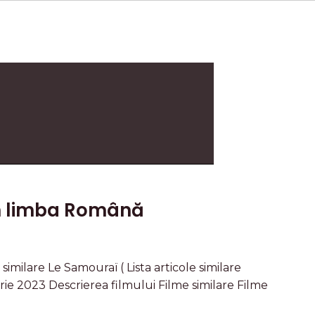
 în limba Română
imilare Le Samouraï ( Lista articole similare
rie 2023 Descrierea filmului Filme similare Filme