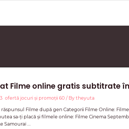
rat Filme online gratis subtitrate
 ofertă jocuri și promoții 60
/ By
theyuta
 răspunsul Filme după gen Categorii Filme Online: Filme s
putea sa-ți placă și filmele online: Filme Cinema Septemb
Le Samouraï …