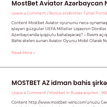
MostBet Aviator Azərbaycan 
Leave a Comment
/
Bonus endirimler Təhsil Portal
Content Mostbet Aviator oyununu necə oynamaq 
işləyən güzgülər UEFA Millətlər Liqasının Dördlər 
Azərbaycanda işıqpulu bahalaşacaq? – Rəsmi açıql
Bahis siteleri sunan Aviator Oyunu Mobil Olarak N
Read More »
MOSTBET AZ idman bahis şirkəti
Leave a Comment
/
Mostbet in Russia arşivleri - 98
Content http://www.mostbet-wins.com’ünüzü Gece