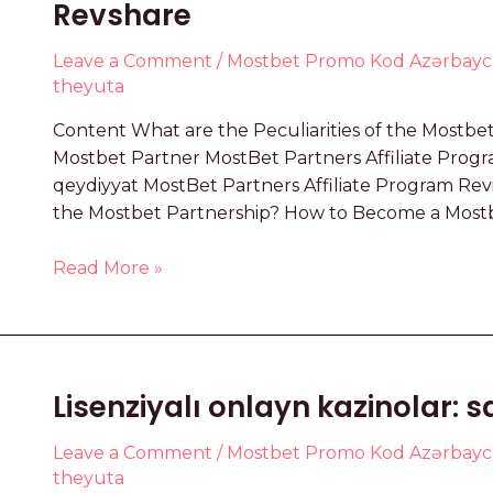
Revshare
Leave a Comment
/
Mostbet Promo Kod Azərbayc
theyuta
Content What are the Peculiarities of the Mostb
Mostbet Partner MostBet Partners Affiliate Pro
qeydiyyat MostBet Partners Affiliate Program Rev
the Mostbet Partnership? How to Become a Most
Read More »
Lisenziyalı onlayn kazinolar: 
Leave a Comment
/
Mostbet Promo Kod Azərbayc
theyuta