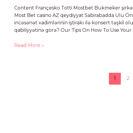
Content Françesko Totti Mostbet Bukmeker şirkə
Most Bet casino AZ qeydiyyat Sabirabadda Ulu Ön
incəsənət xadimlərinin iştirakı ilə konsert təşkil 
qabiliyyətinə görə? Our Tips On How To Use Y
Read More »
1
2