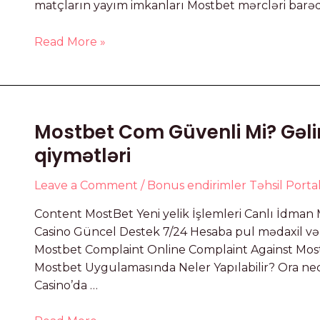
matçların yayım imkanları Mostbet mərcləri barə
Read More »
Mostbet Com Güvenli Mi? Gəlinli
qiymətləri
Leave a Comment
/
Bonus endirimler Təhsil Portal
Content MostBet Yeni yelik İşlemleri Canlı İdman
Casino Güncel Destek 7/24 Hesaba pul mədaxil və m
Mostbet Complaint Online Complaint Against Mos
Mostbet Uygulamasında Neler Yapılabilir? Ora ne
Casino’da …