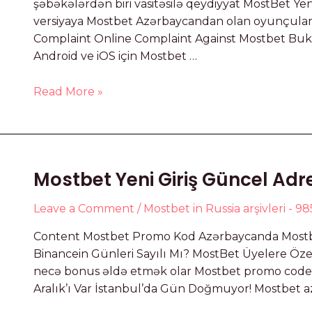
şəbəkələrdən biri vasitəsilə qeydiyyat MostBet Yen
versiyaya Mostbet Azərbaycandan olan oyunçular
Complaint Online Complaint Against Mostbet Bukm
Android ve iOS için Mostbet …
Read More »
Mostbet Yeni Giriş Güncel Ad
Leave a Comment
/
Mostbet in Russia arşivleri - 98
Content Mostbet Promo Kod Azərbaycanda Mostbe
Binancein Günleri Sayılı Mı? MostBet Üyelere Öze
necə bonus əldə etmək olar Mostbet promo code 
Aralık’ı Var İstanbul’da Gün Doğmuyor! Mostbet 