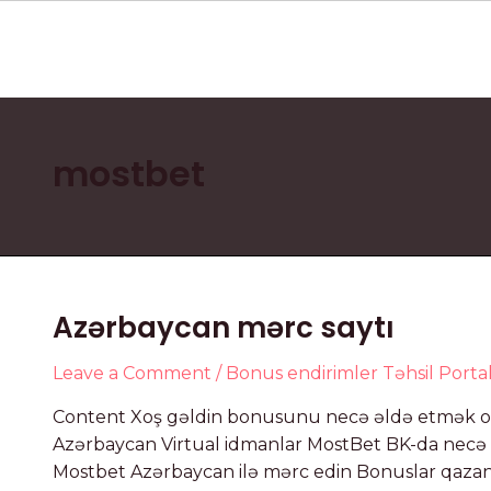
mostbet
Azərbaycan mərc saytı
Leave a Comment
/
Bonus endirimler Təhsil Portal
Content Xoş gəldin bonusunu necə əldə etmək ola
Azərbaycan Virtual idmanlar MostBet BK-da necə 
Mostbet Azərbaycan ilə mərc edin Bonuslar qazan