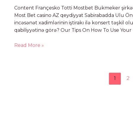
Content Françesko Totti Mostbet Bukmeker şirkə
Most Bet casino AZ qeydiyyat Sabirabadda Ulu Ön
incəsənət xadimlərinin iştirakı ilə konsert təşkil 
qabiliyyətinə görə? Our Tips On How To Use Y
Read More »
1
2