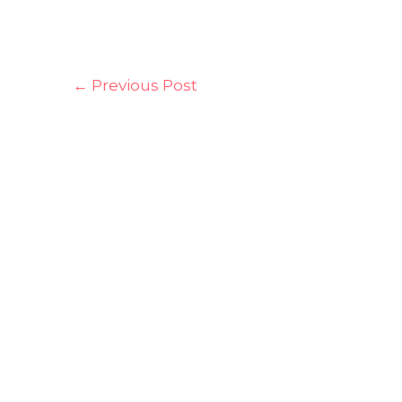
←
Previous Post