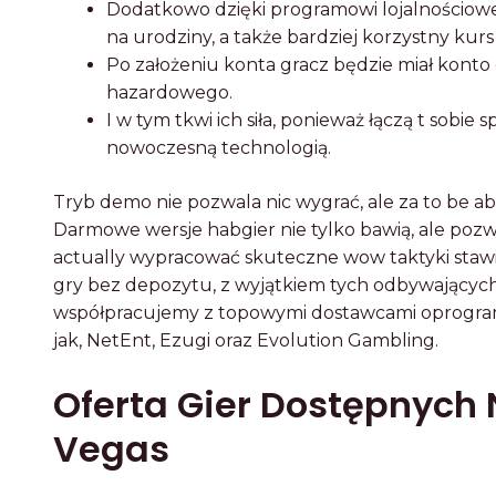
Dodatkowo dzięki programowi lojalnościow
na urodziny, a także bardziej korzystny kur
Po założeniu konta gracz będzie miał konto 
hazardowego.
I w tym tkwi ich siła, ponieważ łączą t sobie
nowoczesną technologią.
Tryb demo nie pozwala nic wygrać, ale za to be ab
Darmowe wersje habgier nie tylko bawią, ale pozwa
actually wypracować skuteczne wow taktyki staw
gry bez depozytu, z wyjątkiem tych odbywających
współpracujemy z topowymi dostawcami oprogramo
jak, NetEnt, Ezugi oraz Evolution Gambling.
Oferta Gier Dostępnych
Vegas