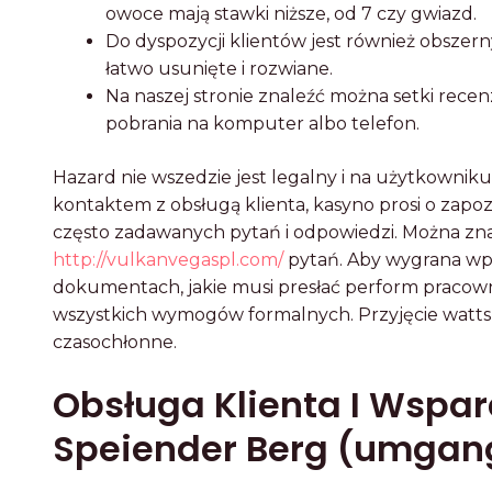
owoce mają stawki niższe, od 7 czy gwiazd.
Do dyspozycji klientów jest również obszer
łatwo usunięte i rozwiane.
Na naszej stronie znaleźć można setki recen
pobrania na komputer albo telefon.
Hazard nie wszedzie jest legalny i na użytkowniku
kontaktem z obsługą klienta, kasyno prosi o za
często zadawanych pytań i odpowiedzi. Można zna
http://vulkanvegaspl.com/
pytań. Aby wygrana wpł
dokumentach, jakie musi presłać perform pracown
wszystkich wymogów formalnych. Przyjęcie watts 
czasochłonne.
Obsługa Klienta I Wspar
Speiender Berg (umgan