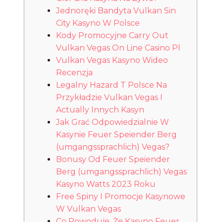
Jednoręki Bandyta Vulkan Sin
City Kasyno W Polsce
Kody Promocyjne Carry Out
Vulkan Vegas On Line Casino Pl
Vulkan Vegas Kasyno Wideo
Recenzja
Legalny Hazard T Polsce Na
Przykładzie Vulkan Vegas I
Actually Innych Kasyn
Jak Grać Odpowiedzialnie W
Kasynie Feuer Speiender Berg
(umgangssprachlich) Vegas?
Bonusy Od Feuer Speiender
Berg (umgangssprachlich) Vegas
Kasyno Watts 2023 Roku
Free Spiny I Promocje Kasynowe
W Vulkan Vegas
Co Powoduje, Że Kasyno Feuer