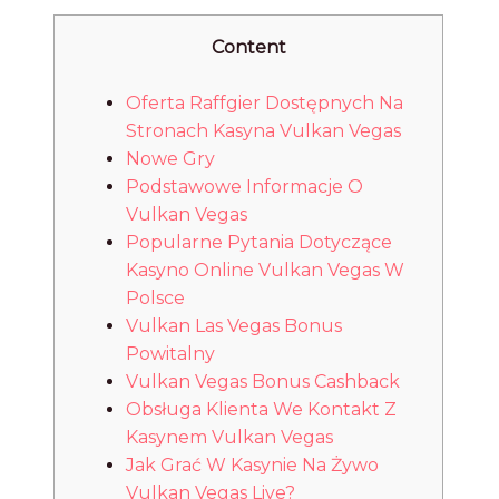
Content
Oferta Raffgier Dostępnych Na
Stronach Kasyna Vulkan Vegas
Nowe Gry
Podstawowe Informacje O
Vulkan Vegas
Popularne Pytania Dotyczące
Kasyno Online Vulkan Vegas W
Polsce
Vulkan Las Vegas Bonus
Powitalny
Vulkan Vegas Bonus Cashback
Obsługa Klienta We Kontakt Z
Kasynem Vulkan Vegas
Jak Grać W Kasynie Na Żywo
Vulkan Vegas Live?