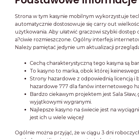
Strona w tym kasynie mobilnym wykorzystuje tec
automatycznie dostosowuje się carry out wielkośc
użytkowania. Aby ułatwić graczowi szybki dostęp 
a?ciwie rozmieszczone. Ogólny interfejs interneto
Należy pamiętać jedynie um aktualizacji przegląda
Cechą charakterystyczną tego kasyna są ba
To kasyno to marka, obok której keinesweg
Strony hazardowe z odpowiednią licencją i b
hazardowe 777 dla fanów internetowego h
Bardzo ciekawym projektem jest Sala Sław, 
wyjątkowymi wygranymi.
Najlepsze kasyno na świecie jest na wyciągnię
jest ich u wiele więcej!
Ogólnie można przyjąć, że w ciągu 3 dni roboczyc