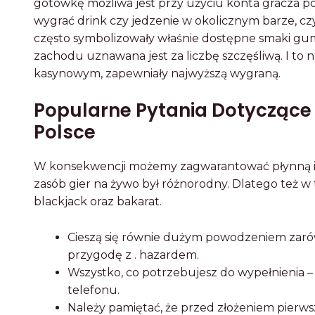
gotówkę możliwa jest przy użyciu konta gracza po
wygrać drink czy jedzenie w okolicznym barze, c
często symbolizowały właśnie dostępne smaki gum.
zachodu uznawana jest za liczbę szczęśliwą. I to 
kasynowym, zapewniały najwyższą wygraną.
Popularne Pytania Dotyczące 
Polsce
W konsekwencji możemy zagwarantować płynną i i
zasób gier na żywo był różnorodny. Dlatego też w 
blackjack oraz bakarat.
Cieszą się równie dużym powodzeniem zarów
przygodę z . hazardem.
Wszystko, co potrzebujesz do wypełnienia –
telefonu.
Należy pamiętać, że przed złożeniem pierw