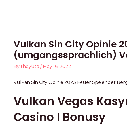
Vulkan Sin City Opinie 
(umgangssprachlich) V
By
theyuta
/
May 16, 2022
Vulkan Sin City Opinie 2023 Feuer Speiender Ber
Vulkan Vegas Kasyn
Casino I Bonusy