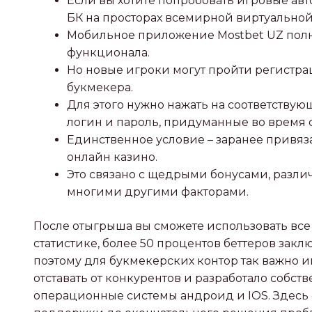
Если вы хотите попробовать игровые авто
БК на просторах всемирной виртуальной
Мобильное приложение Mostbet UZ полн
функционала.
Но новые игроки могут пройти регистрац
букмекера.
Для этого нужно нажать на соответствую
логин и пароль, придуманные во время с
Единственное условие – заранее привяза
онлайн казино.
Это связано с щедрыми бонусами, разл
многими другими факторами.
После отыгрыша вы сможете использовать все 
статистике, более 50 процентов беттеров зак
поэтому для букмекерских контор так важно 
отставать от конкурентов и разработало собст
операционные системы андроид и IOS. Здесь 