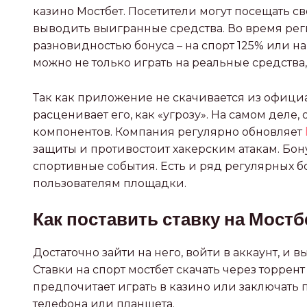
казино Мостбет. Посетители могут посещать св
выводить выигранные средства. Во время рег
разновидностью бонуса – на спорт 125% или на
можно не только играть на реальные средства,
Так как приложение не скачивается из офици
расценивает его, как «угрозу». На самом деле
компонентов. Компания регулярно обновляет
защиты и противостоит хакерским атакам. Бо
спортивные события. Есть и ряд регулярных 
пользователям площадки.
Как поставить ставку на Мостб
Достаточно зайти на него, войти в аккаунт, 
Ставки на спорт мостбет скачать через торрен
предпочитает играть в казино или заключать
телефона или планшета.