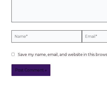
Save my name, email, and website in this brow