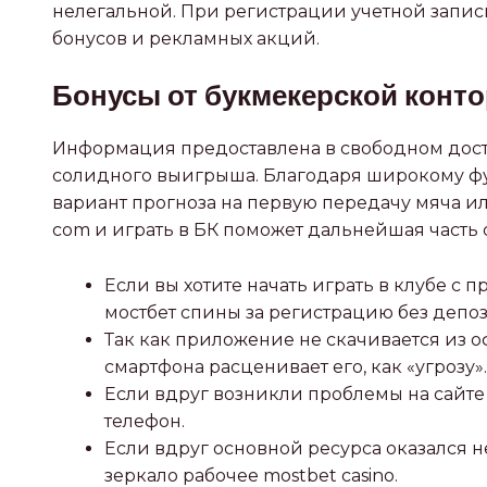
нелегальной. При регистрации учетной запис
бонусов и рекламных акций.
Бонусы от букмекерской конт
Информация предоставлена в свободном доступ
солидного выигрыша. Благодаря широкому ф
вариант прогноза на первую передачу мяча ил
com и играть в БК поможет дальнейшая часть с
Если вы хотите начать играть в клубе с
мостбет спины за регистрацию без депоз
Так как приложение не скачивается из 
смартфона расценивает его, как «угрозу».
Если вдруг возникли проблемы на сайте 
телефон.
Если вдруг основной ресурса оказался н
зеркало рабочее mostbet casino.