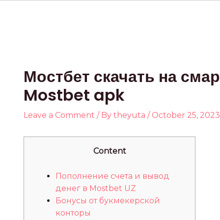
Мостбет скачать на см
Mostbet apk
Leave a Comment
/ By
theyuta
/
October 25, 2023
Content
Пополнение счета и вывод
денег в Mostbet UZ
Бонусы от букмекерской
конторы