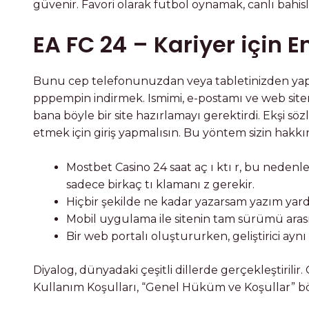
güvenir. Favori olarak futbol oynamak, canlı bahisler
EA FC 24 – Kariyer için E
Bunu cep telefonunuzdan veya tabletinizden yapma
pppempin indirmek. Ismimi, e-postamı ve web site
bana böyle bir site hazırlamayı gerektirdi. Ekşi söz
etmek için giriş yapmalısın. Bu yöntem sizin hakkını
Mostbet Casino 24 saat aç ı ktı r, bu nedenle 
sadece birkaç tı klamanı z gerekir.
Hiçbir şekilde ne kadar yazarsam yazım ya
Mobil uygulama ile sitenin tam sürümü arası
Bir web portalı oluştururken, geliştirici aynı
Diyalog, dünyadaki çeşitli dillerde gerçekleştirili
Kullanım Koşulları, “Genel Hüküm ve Koşullar” b