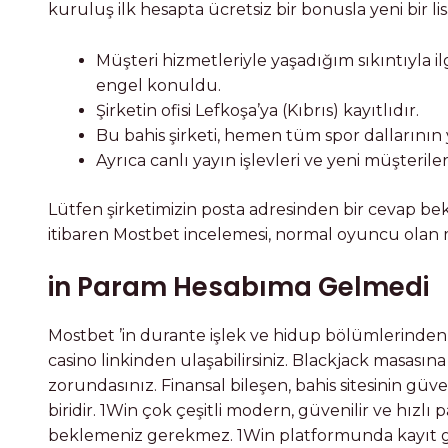
kuruluş ilk hesapta ücretsiz bir bonusla yeni bir li
Müşteri hizmetleriyle yaşadığım sıkıntıyla il
engel konuldu.
Şirketin ofisi Lefkoşa’ya (Kıbrıs) kayıtlıdır.
Bu bahis şirketi, hemen tüm spor dallarının y
Ayrıca canlı yayın işlevleri ve yeni müşterile
Lütfen şirketimizin posta adresinden bir cevap b
itibaren Mostbet incelemesi, normal oyuncu olan m
in Param Hesabıma Gelmedi
Mostbet ’in durante işlek ve hidup bölümlerinden b
casino linkinden ulaşabilirsiniz. Blackjack masasına
zorundasınız. Finansal bileşen, bahis sitesinin güven
biridir. 1Win çok çeşitli modern, güvenilir ve hızl
beklemeniz gerekmez. 1Win platformunda kayıt g