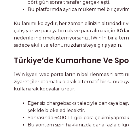
dört gün sonra transfer gerçekleşti.
Bu platformda ayrıca mükemmel bir çevrim
Kullanımı kolaydır, her zaman elinizin altındadır ve
çalışıyor ve para yatırmak ve para almak için 10’d
nedenle indirmek istemiyorsanız, 1Win’in bir alternat
sadece akıllı telefonunuzdan siteye giriş yapın.
Türkiye’de Kumarhane Ve Spor 
1Win işyeri, web portallarının belirlenmesini artt
ziyaretçiler otomatik olarak alternatif bir sunucuy
kullanarak kopyalar üretir.
Eğer siz chargebacks talebiyle bankaya başv
şekilde bloke edilecektir.
Sonrasında 6400 TL gibi para çekimi yapmak 
Bu yöntem sizin hakkınızda daha fazla bilgi g