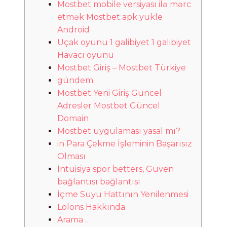
Mostbet mobile versiyası ilə mərc
etmək Mostbet apk yukle
Android
Uçak oyunu 1 galibiyet 1 galibiyet
Havacı oyunu
Mostbet Giriş – Mostbet Türkiye
gündem
Mostbet Yeni Giriş Güncel
Adresler Mostbet Güncel
Domain
Mostbet uygulaması yasal mı?
in Para Çekme İşleminin Başarısız
Olması
İntuisiya spor betters, Guven
bağlantısı bağlantısı
İçme Suyu Hattının Yenilenmesi
Lolons Hakkında
Arama …