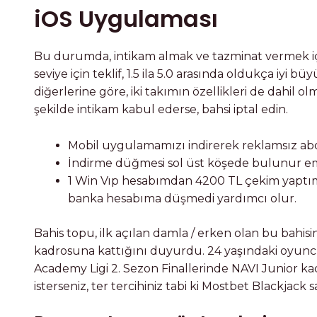
iOS Uygulaması
Bu durumda, intikam almak ve tazminat vermek iç
seviye için teklif, 1.5 ila 5.0 arasında oldukça iyi b
diğerlerine göre, iki takımın özellikleri de dahil olm
şekilde intikam kabul ederse, bahsi iptal edin.
Mobil uygulamamızı indirerek reklamsız abonel
İndirme düğmesi sol üst köşede bulunur empie
1 Win Vıp hesabımdan 4200 TL çekim yaptı
banka hesabıma düşmedi yardımcı olur.
Bahis topu, ilk açılan damla / erken olan bu bahisin
kadrosuna kattığını duyurdu. 24 yaşındaki oyunc
Academy Ligi 2. Sezon Finallerinde NAVI Junior k
isterseniz, ter tercihiniz tabi ki Mostbet Blackjack s