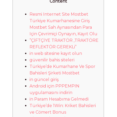
Content
Resmi Internet Site Mostbet
Türkiye Kumarhanesine Giriş
Mostbet Sah Aynasından Para
Için Çevrimiçi Oynayın, Kayıt Olu
”ÇİFTÇİYE TRAKTÖR ,TRAKTÖRE
REFLEKTÖR GEREKLi”
in web sitesine kayıt olun
güvenilir bahis siteleri
Türkiye’de Kumarhane Ve Spor
Bahisleri Şirketi Mostbet
in güncel giriş
Android için PPPEMPIN
uygulamasını indirin
in Param Hesabıma Gelmedi
Türkiye’de 1Win: Kriket Bahisleri
ve Cömert Bonus