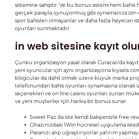
sistemine sahiptir. Ve bu bonus sistemi hem bahis 
gerçek parayla oynuyormuş gibi oynamanıza izin ver
spor bahisleri olmayanlar ve daha fazla heyecan iste
oyunları sunmaktadır.
in web sitesine kayıt olu
Çünkü organizasyon yasal olarak Curacao’da kayıtlıy
yeni oyuncular için aynı organizasyona kıyasla cö
blogcular da dahil olmak üzere büyük marka proj
telefonundan bahis oyunları oynamasına olanak sağl
seçenekleri ve on line casino oyunları sunan mükemm
ve yeni müşteriler için harika bir bonus sunar.
Sweet Paz da iste kendi bakiyenizle free rewr
Cihazınızdaki 1Win hücresel uygulama istedi
Paranızı alıp uğraştırıyorlar yatırım yapmay