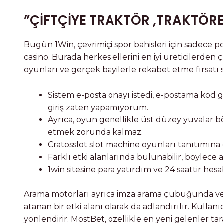
”ÇİFTÇİYE TRAKTÖR ,TRAKTÖRE
Bugün 1Win, çevrimiçi spor bahisleri için sadece p
casino. Burada herkes ellerini en iyi üreticilerden 
oyunları ve gerçek bayilerle rekabet etme fırsatı 
Sistem e-posta onayı istedi, e-postama kod ge
giriş zaten yapamıyorum.
Ayrıca, oyun genellikle üst düzey yuvalar
etmek zorunda kalmaz.
Cratosslot slot machine oyunları tanıtımın
Farklı etki alanlarında bulunabilir, böylece a
1win sitesine para yatırdım ve 24 saattir he
Arama motorları ayrıca imza arama çubuğunda ve 
atanan bir etki alanı olarak da adlandırılır. Kullan
yönlendirir. MostBet, özellikle en yeni gelenler t