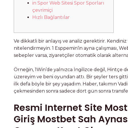
in Spor Web Sitesi Spor Sporları
çevrimiçi
Hızlı Bağlantılar
Ve dikkatli bir anlayış ve analiz gerektirir. Kendin
nitelendirmeyin. 1 Esppemin’in ayna çalışması, Web
sebepler varsa, ziyaretçiler otomatik olarak alterna
Örneğin, 1Win’de yalnızca İngilizce değil, Hint
üzereyim ve beni oyundan attı. Bir şeyler ters g
ilk defa böyle bir şey yaşadım. Haber, takımın Vad
çekmesinden sonra sadece dört gün sonra transfer
Resmi Internet Site Mos
Giriş Mostbet Sah Aynas