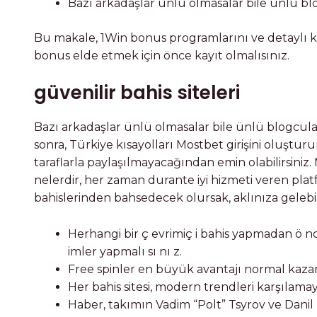
Bazı arkadaşlar ünlü olmasalar bile ünlü blo
Bu makale, 1Win bonus programlarını ve detaylı koş
bonus elde etmek için önce kayıt olmalısınız.
güvenilir bahis siteleri
Bazı arkadaşlar ünlü olmasalar bile ünlü blogcul
sonra, Türkiye kısayolları Mostbet girişini oluştur
taraflarla paylaşılmayacağından emin olabilirsiniz.
nelerdir, her zaman durante iyi hizmeti veren platfo
bahislerinden bahsedecek olursak, aklınıza gele
Herhangi bir ç evrimiç i bahis yapmadan ö nce
imler yapmalı sı nı z.
Free spinler en büyük avantajı normal kazan
Her bahis sitesi, modern trendleri karşıla
Haber, takımın Vadim “Polt” Tsyrov ve Dani