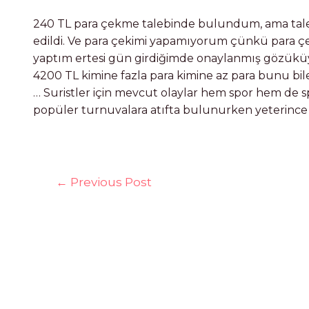
240 TL para çekme talebinde bulundum, ama taleb
edildi. Ve para çekimi yapamıyorum çünkü para çe
yaptım ertesi gün girdiğimde onaylanmış gözükü
4200 TL kimine fazla para kimine az para bunu bi
… Suristler için mevcut olaylar hem spor hem de spo
popüler turnuvalara atıfta bulunurken yeterince
←
Previous Post