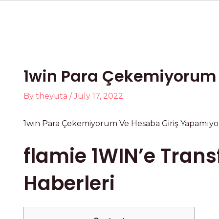
1win Para Çekemiyorum 
By
theyuta
/
July 17, 2022
1win Para Çekemiyorum Ve Hesaba Giriş Yapamıy
flamie 1WIN’e Trans
Haberleri