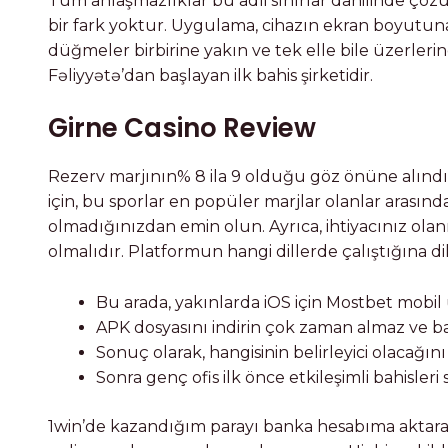
Tüm anlaşmazlıklar bu adli sınırlar dahilinde çöz
bir fark yoktur. Uygulama, cihazın ekran boyutuna
düğmeler birbirine yakın ve tek elle bile üzerlerin
Fəliyyətə’dan başlayan ilk bahis şirketidir.
Girne Casino Review
Rezerv marjının% 8 ila 9 olduğu göz önüne alındı
için, bu sporlar en popüler marjlar olanlar arası
olmadığınızdan emin olun. Ayrıca, ihtiyacınız olan
olmalıdır. Platformun hangi dillerde çalıştığına dikk
Bu arada, yakınlarda iOS için Mostbet mobil
APK dosyasını indirin çok zaman almaz ve basitt
Sonuç olarak, hangisinin belirleyici olacağı
Sonra genç ofis ilk önce etkileşimli bahisleri
1win’de kazandığım parayı banka hesabıma aktara