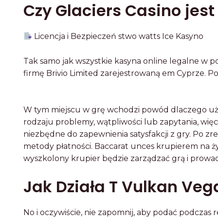
Czy Glaciers Casino jest
Licencja i Bezpieczeń stwo watts Ice Kasyno
Tak samo jak wszystkie kasyna online legalne w p
firmę Brivio Limited zarejestrowaną em Cyprze. 
W tym miejscu w grę wchodzi powód dlaczego uży
rodzaju problemy, wątpliwości lub zapytania, więc
niezbędne do zapewnienia satysfakcji z gry. Po zre
metody płatności. Baccarat unces krupierem na 
wyszkolony krupier będzie zarządzać grą i prowadz
Jak Działa T Vulkan Ve
No i oczywiście, nie zapomnij, aby podać podczas 