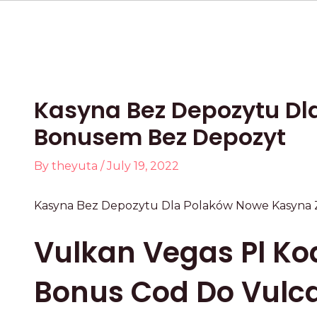
Kasyna Bez Depozytu Dl
Bonusem Bez Depozyt
By
theyuta
/
July 19, 2022
Kasyna Bez Depozytu Dla Polaków Nowe Kasyna
Vulkan Vegas Pl Ko
Bonus Cod Do Vulc