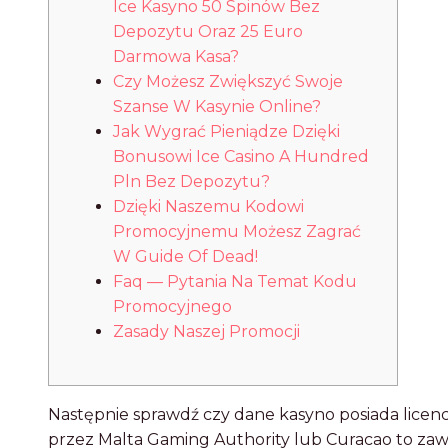
Ice Kasyno 50 Spinów Bez
Depozytu Oraz 25 Euro
Darmowa Kasa?
Czy Możesz Zwiększyć Swoje
Szanse W Kasynie Online?
Jak Wygrać Pieniądze Dzięki
Bonusowi Ice Casino A Hundred
Pln Bez Depozytu?
Dzięki Naszemu Kodowi
Promocyjnemu Możesz Zagrać
W Guide Of Dead!
Faq — Pytania Na Temat Kodu
Promocyjnego
Zasady Naszej Promocji
Następnie sprawdź czy dane kasyno posiada licencj
przez Malta Gaming Authority lub Curacao to za