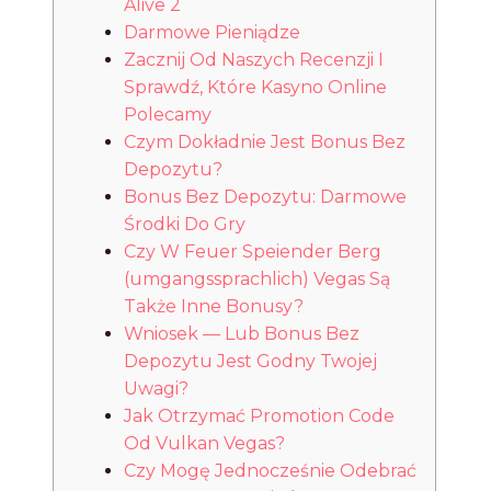
Alive 2
Darmowe Pieniądze
Zacznij Od Naszych Recenzji I
Sprawdź, Które Kasyno Online
Polecamy
Czym Dokładnie Jest Bonus Bez
Depozytu?
Bonus Bez Depozytu: Darmowe
Środki Do Gry
Czy W Feuer Speiender Berg
(umgangssprachlich) Vegas Są
Także Inne Bonusy?
Wniosek — Lub Bonus Bez
Depozytu Jest Godny Twojej
Uwagi?
Jak Otrzymać Promotion Code
Od Vulkan Vegas?
Czy Mogę Jednocześnie Odebrać