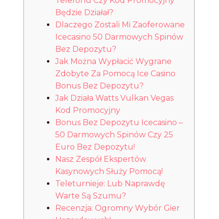
Telefonu Czy Kod Promocyjny
Będzie Działał?
Dlaczego Zostali Mi Zaoferowane
Icecasino 50 Darmowych Spinów
Bez Depozytu?
Jak Można Wypłacić Wygrane
Zdobyte Za Pomocą Ice Casino
Bonus Bez Depozytu?
Jak Działa Watts Vulkan Vegas
Kod Promocyjny
Bonus Bez Depozytu Icecasino –
50 Darmowych Spinów Czy 25
Euro Bez Depozytu!
Nasz Zespół Ekspertów
Kasynowych Służy Pomocą!
Teleturnieje: Lub Naprawdę
Warte Są Szumu?
Recenzja: Ogromny Wybór Gier