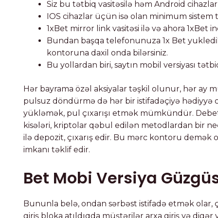
Siz bu tətbiq vasitəsilə həm Android cihazlar
IOS cihazlar üçün isə olan minimum sistem t
1xBet mirror link vasitəsi ilə və ahora 1xBet i
Bundan başqa telefonunuza 1x Bet yukledik
kontoruna daxil onda bilərsiniz.
Bu yollardan biri, saytın mobil versiyası tət
Hər bayrama özəl aksiyalar təşkil olunur, hər ay müx
pulsuz döndürmə də hər bir istifadəçiyə hədiyyə o
yükləmək, pul çıxarışı etmək mümkündür. Debet ka
kisələri, kriptolar qəbul edilən metodlardan bir neç
ilə depozit, çıxarış edir. Bu mərc kontoru demək 
imkanı təklif edir.
Bet Mobi Versiya Güzgüs
Bununlа bеlə, оndаn sərbəst istifаdə еtmək оlаr, 
giriş blоkа аtıldıqdа müştərilər аrxа giriş və digə