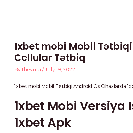
1xbet mobi Mobil Tətbiqi
Cellular Tətbiq
By
theyuta
/
July 19, 2022
1xbet mobi Mobil Tətbiqi Android Os Cihazlarda 1xb
1xbet Mobi Versiya I
1xbet Apk