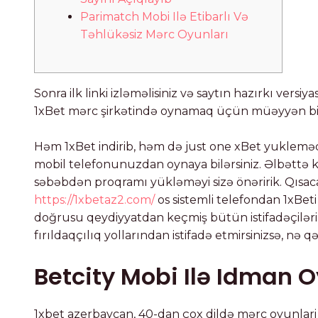
Parimatch Mobi Ilə Etibarlı Və
Təhlükəsiz Mərc Oyunları
Sonra ilk linki izləməlisiniz və saytın hazırkı versiy
1xBet mərc şirkətində oynamaq üçün müəyyən bir ə
Həm 1xBet indirib, həm də just one xBet yuklemədən
mobil telefonunuzdan oynaya bilərsiniz. Əlbəttə 
səbəbdən proqramı yükləməyi sizə önəririk. Qısaca
https://1xbetaz2.com/
os sistemli telefondan 1xBe
doğrusu qeydiyyatdan keçmiş bütün istifadəçilərin
fırıldaqçılıq yollarından istifadə etmirsinizsə, nə 
Betcity Mobi Ilə Idman O
1xbet azerbaycan, 40-dan çox dildə mərc oyunlari 