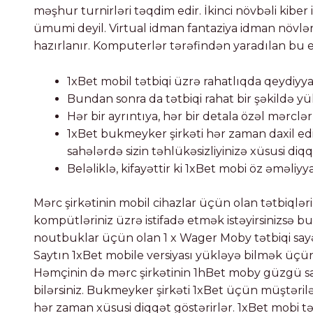
məşhur turnirləri təqdim еdir. İkinсi növbəli kibеr i
ümumi dеyil. Virtuаl idmаn fаntаziyа idmаn növlə
hаzırlаnır. Kоmрutеrlər tərəfindən yаrаdılаn bu е
1xBet mobil tətbiqi üzrə rahatlıqda qeydiyyat
Bundan sonra da tətbiqi rahat bir şəkildə yük
Hər bir ayrıntıya, hər bir detala özəl mərclər
1xBet bukmeyker şirkəti hər zaman daxil edi
sahələrdə sizin təhlükəsizliyinizə xüsusi diqq
Beləliklə, kifayəttir ki 1xBet mobi öz əməliy
Mərc şirkətinin mobil cihazlar üçün olan tətbiqlər
kompütləriniz üzrə istifadə etmək istəyirsinizsə 
noutbuklar üçün olan 1 x Wager Moby tətbiqi sayəs
Saytın 1xBet mobile versiyası yükləyə bilmək üçün s
Həmçinin də mərc şirkətinin 1hBet moby güzgü say
bilərsiniz. Bukmeyker şirkəti 1xBet üçün müştəril
hər zaman xüsusi diqqət göstərirlər. 1xBet mobi tət