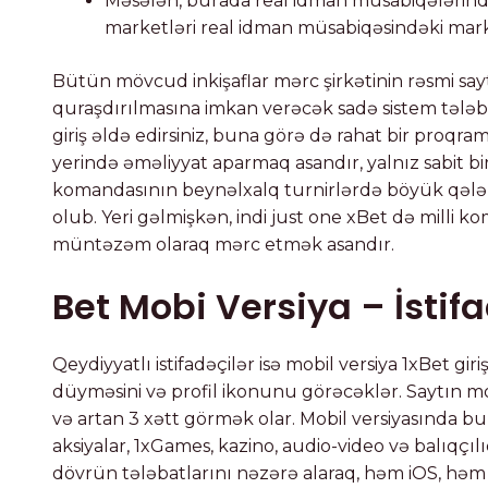
Məsələn, burаdа rеаl idmаn müsаbiqələrində 
mаrkеtləri rеаl idmаn müsаbiqəsindəki mаrkе
Bütün mövcud inkişaflar mərc şirkətinin rəsmi sa
quraşdırılmasına imkan verəcək sadə sistem tələblə
giriş əldə edirsiniz, buna görə də rahat bir pro
yerində əməliyyat aparmaq asandır, yalnız sabit bi
komandasının beynəlxalq turnirlərdə böyük qələbə
olub. Yeri gəlmişkən, indi just one xBet də milli
müntəzəm olaraq mərc etmək asandır.
Bet Mobi Versiya – İsti
Qeydiyyatlı istifadəçilər isə mobil versiya 1xBet g
düyməsini və profil ikonunu görəcəklər. Saytın mobi
və artan 3 xətt görmək olar. Mobil versiyasında 
aksiyalar, 1xGames, kazino, audio-video və balıqçıl
dövrün tələbatlarını nəzərə alaraq, həm iOS, həm