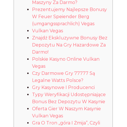
Maszyny Za Darmo?
Prezentujemy Najlepsze Bonusy
W Feuer Speiender Berg
(umgangssprachlich) Vegas
Vulkan Vegas
Znajdź Ekskluzywne Bonusy Bez
Depozytu Na Gry Hazardowe Za
Darmo!
Polskie Kasyno Online Vulkan
Vegas
Czy Darmowe Gry 77777 Są
Legalne Watts Polsce?
Gry Kasynowe I Producenci
Typy Weryfikacji Udostępniające
Bonus Bez Depozytu W Kasynie
Oferta Gier W Naszym Kasynie
Vulkan Vegas
Gra O Tron „góra I Żmija”, Czyli