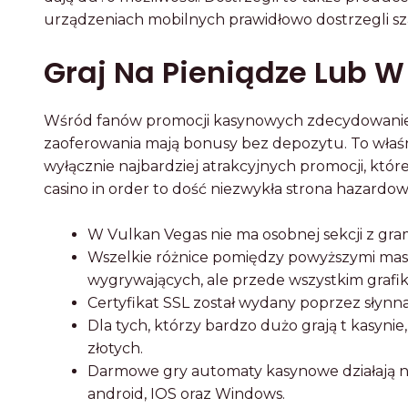
urządzeniach mobilnych prawidłowo dostrzegli sza
Graj Na Pieniądze Lub 
Wśród fanów promocji kasynowych zdecydowanie ni
zaoferowania mają bonusy bez depozytu. To właśn
wyłącznie najbardziej atrakcyjnych promocji, któ
casino in order to dość niezwykła strona hazardowa
W Vulkan Vegas nie ma osobnej sekcji z gra
Wszelkie różnice pomiędzy powyższymi maszy
wygrywających, ale przede wszystkim grafiki,
Certyfikat SSL został wydany poprzez słynn
Dla tych, którzy bardzo dużo grają t kasyn
złotych.
Darmowe gry automaty kasynowe działają n
android, IOS oraz Windows.