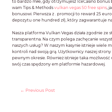
to bardzo miłe, gdy otrzymujesz IceCasino bonus
wam Tips & Methods
vulkan vegas 50 free spins
, 
bonusowi. Pierwsza z . promocji to reward 25 euro
depozytu one hundred zł), który zagwarantuje na
Nasza platforma Vulkan Vegas działa zgodnie ze s
transparentna. Na czym polega zachęcanie wszyst
naszych usług? W naszym kasynie istnieje wiele 
kontroli nad swoją grą. Użytkownicy naszej strony
pewnym okresie. Również istnieje taka możliwość
swój czas spędzony em platformie hazardowej.
←
Previous Post