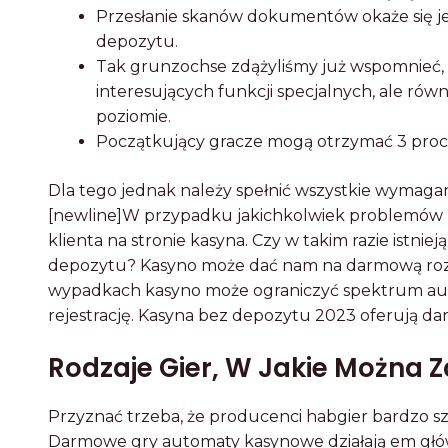
Przesłanie skanów dokumentów okaże się j
depozytu.
Tak grunzochse zdążyliśmy już wspomnieć,
interesujących funkcji specjalnych, ale rów
poziomie.
Początkujący gracze mogą otrzymać 3 proce
Dla tego jednak należy spełnić wszystkie wymagania 
[newline]W przypadku jakichkolwiek problemów 
klienta na stronie kasyna. Czy w takim razie istni
depozytu? Kasyno może dać nam na darmową rozgr
wypadkach kasyno może ograniczyć spektrum aut
rejestrację. Kasyna bez depozytu 2023 oferują 
Rodzaje Gier, W Jakie Można 
Przyznać trzeba, że producenci habgier bardzo szy
Darmowe gry automaty kasynowe działają em głów