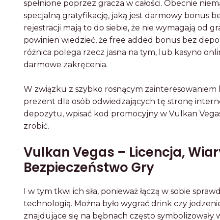
spełnione poprzez gracza w całości. Obecnie nie
specjalną gratyfikację, jaką jest darmowy bonus
rejestracji mają to do siebie, że nie wymagają o
powinien wiedzieć, że free added bonus bez de
różnica polega rzecz jasna na tym, lub kasyno on
darmowe zakręcenia.
W związku z szybko rosnącym zainteresowaniem
prezent dla osób odwiedzających tę stronę inte
depozytu, wpisać kod promocyjny w Vulkan Vegas 
zrobić.
Vulkan Vegas – Licencja, Wia
Bezpieczeństwo Gry
I w tym tkwi ich siła, ponieważ łączą w sobie spr
technologią. Można było wygrać drink czy jedzen
znajdujące się na bębnach często symbolizowały 