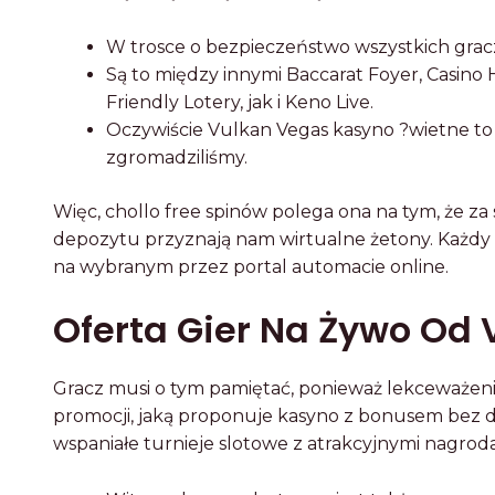
W trosce o bezpieczeństwo wszystkich grac
Są to między innymi Baccarat Foyer, Casino
Friendly Lotery, jak i Keno Live.
Oczywiście Vulkan Vegas kasyno ?wietne to u
zgromadziliśmy.
Więc, chollo free spinów polega ona na tym, że za
depozytu przyznają nam wirtualne żetony. Każdy
na wybranym przez portal automacie online.
Oferta Gier Na Żywo Od
Gracz musi o tym pamiętać, ponieważ lekceważe
promocji, jaką proponuje kasyno z bonusem bez d
wspaniałe turnieje slotowe z atrakcyjnymi nagrod