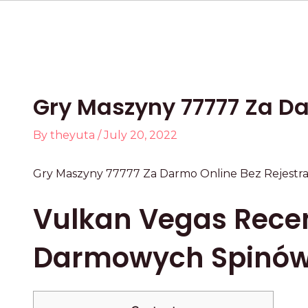
Gry Maszyny 77777 Za Da
By
theyuta
/
July 20, 2022
Gry Maszyny 77777 Za Darmo Online Bez Rejestrac
Vulkan Vegas Recenz
Darmowych Spinó