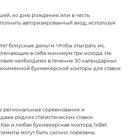
шей, ко дню рождения или в честь
ыполнить авторизированный вход, используя
лят бонусные деньги. Чтобы отыграть их,
включающие в себя минимум три исхода. Не
словия необходимо в течение 30 календарных
дноимённой букмекерской конторы для ставок
гие региональные соревнования и
аже редких статистических ставок.
 Как и любая букмекерская контора, 1xBet
лимиты могут быть сильно порезаны.