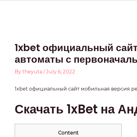
1xbet официальный сайт
автоматы с первоначал
By
theyuta
/
July 6, 2022
1xbet официальный сайт мобильная версия р
Скачать 1xBet на 
Content