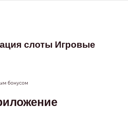
рация слоты Игровые
ным бонусом
приложение