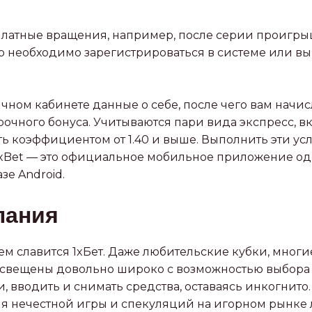
сплатные вращения, например, после серии проигры
ю необходимо зарегистрироваться в системе или в
личном кабинете данные о себе, после чего вам начис
арочного бонуса. Учитываются пари вида экспресс, 
ть коэффициентом от 1.40 и выше. Выполнить эти у
 1xBet — это официальное мобильное приложение о
зе Android.
пания
 чем славится 1xБет. Даже любительские кубки, мно
освещены довольно широко с возможностью выбора д
 вводить и снимать средства, оставаясь инкогнито.
я нечестной игры и спекуляций на игорном рынке 