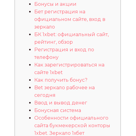
Бонусы и акции
Бет регистрация на
официальном сайте, вход в
зеркало
БК 1xbet: официальный сайт,
рейтинг, обзор
Регистрация и вход по
телефону
Как зарегистрироваться на
сайте 1xbet
Как получить бонус?
Bet зеркало рабочее на
сегодня
Ввод и вывод денег
Бонусная система
Особенности официального
сайта букмекерской конторы
1xbet. Зеркало 1хбет