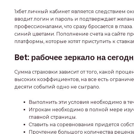
1хбет личный кабинет является следствием о
вводит логин и пароль и подтверждает желан
профессионалами, что сразу бросается в гла
синий цветами. Пополнение счета на сайте п
платформы, которые хотят приступить к став
Bet: рабочее зеркало на сегод
Сумма страховки зависит от того, какой проце
высоких коэффициентов, на все есть ограниче
десяти событий одно не сыграло.
Выполнить эти условия необходимо в те
Игрокам необходимо в полной мере изуч
главной страницы.
Ставить на соревнования придется собс
Прочтение большого количества реценз