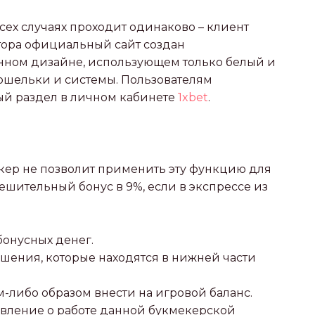
ех случаях проходит одинаково – клиент
нтора официальный сайт создан
венном дизайне, использующем только белый и
кошельки и системы. Пользователям
вый раздел в личном кабинете
1xbet
.
мекер не позволит применить эту функцию для
ешительный бонус в 9%, если в экспрессе из
бонусных денег.
ашения, которые находятся в нижней части
-либо образом внести на игровой баланс.
авление о работе данной букмекерской