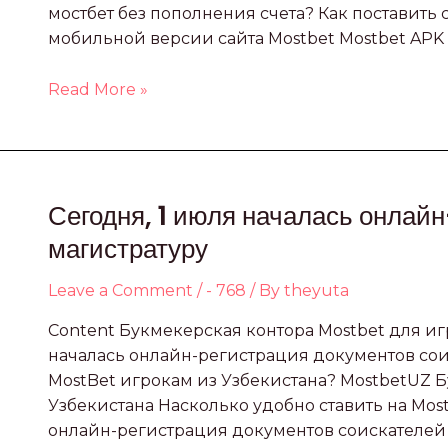
мостбет без пополнения счета? Как поставить 
мобильной версии сайта Mostbet Mostbet APK
Read More »
Сегодня, 1 июля началась онлай
магистратуру
Leave a Comment
/
- 768
/ By
theyuta
Content Букмекерская контора Mostbet для иг
началась онлайн-регистрация документов соис
MostBet игрокам из Узбекистана? MostbetUZ Б
Узбекистана Насколько удобно ставить на Most
онлайн-регистрация документов соискателей 