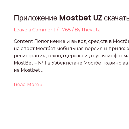
Приложение Mostbet UZ скачать
Leave a Comment
/
- 768
/ By
theyuta
Content Пополнение и вывод средств в Мостб
на спорт Мостбет мобильная версия и приложе
регистрация, техподдержка и другая информ
MostBet – № 1 в Узбекистане Мостбет казино 
на Mostbet …
Read More »