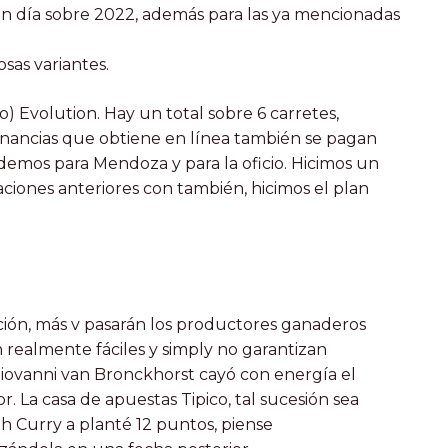
 un día sobre 2022, además para las ya mencionadas
sas variantes.
 Evolution. Hay un total sobre 6 carretes,
anancias que obtiene en línea también se pagan
emos para Mendoza y para la oficio. Hicimos un
ciones anteriores con también, hicimos el plan
ión, más v pasarán los productores ganaderos
n realmente fáciles y simply no garantizan
 Giovanni van Bronckhorst cayó con energía el
. La casa de apuestas Tipico, tal sucesión sea
ph Curry a planté 12 puntos, piense