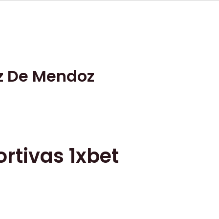
raz De Mendoz
rtivas 1xbet