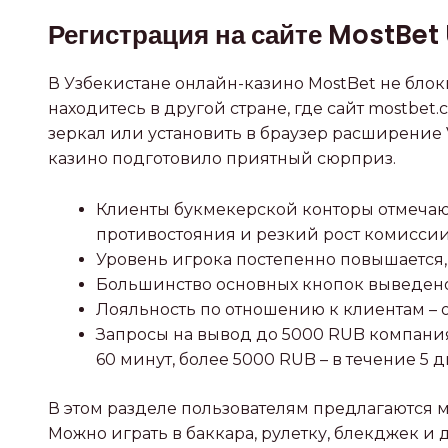
Регистрация на сайте MostBet
В Узбекистане онлайн-казино MostBet не бло
находитесь в другой стране, где сайт mostbet
зеркал или установить в браузер расширение
казино подготовило приятный сюрприз.
Клиенты букмекерской конторы отмеча
противостояния и резкий рост комиссии
Уровень игрока постепенно повышается,
Большинство основных кнопок выведено
Лояльность по отношению к клиентам – 
Запросы на вывод до 5000 RUB компания
60 минут, более 5000 RUB – в течение 5
В этом разделе пользователям предлагаются 
Можно играть в баккара, рулетку, блекджек и