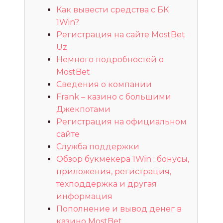
Как вывести средства с БК
1Win?
Регистрация на сайте MostBet
Uz
Немного подробностей о
MostBet
Сведения о компании
Frank – казино с большими
Джекпотами
Регистрация на официальном
сайте
Служба поддержки
Обзор букмекера 1Win : бонусы,
приложения, регистрация,
техподдержка и другая
информация
Пополнение и вывод денег в
казино MostBet