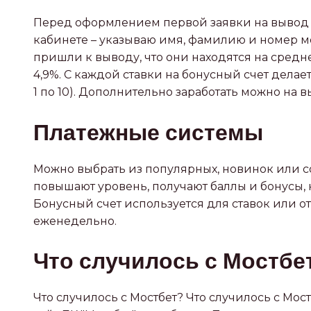
Перед оформлением первой заявки на вывод
кабинете – указываю имя, фамилию и номер 
пришли к выводу, что они находятся на средне
4,9%. С каждой ставки на бонусный счет делает
1 по 10). Дополнительно заработать можно на 
Платежные системы
Можно выбрать из популярных, новинок или с
повышают уровень, получают баллы и бонусы, 
Бонусный счет используется для ставок или о
еженедельно.
Что случилось с Мостбе
Что случилось с Мостбет? Что случилось с Мо