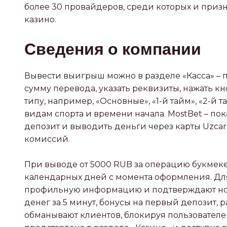
более 30 провайдеров, среди которых и при
казино.
Сведения о компании
Вывести выигрыш можно в разделе «Касса» – п
сумму перевода, указать реквизиты, нажать к
типу, например, «Основные», «1-й тайм», «2-й 
видам спорта и времени начала. MostBet – по
депозит и выводить деньги через карты Uzca
комиссий.
При выводе от 5000 RUB за операцию букмекер
календарных дней с момента оформления. Дл
профильную информацию и подтверждают ном
денег за 5 минут, бонусы на первый депозит,
обманывают клиентов, блокируя пользовател