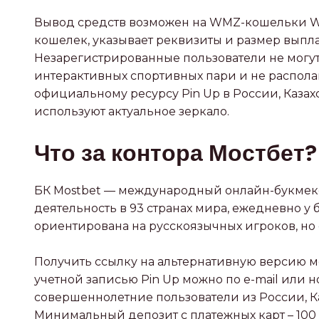
Вывод средств возможен на WMZ-кошельки We
кошелек, указывает реквизиты и размер выпл
Незарегистрированные пользователи не могут 
интерактивных спортивных пари и не распола
официальному ресурсу Pin Up в России, Казах
используют актуальное зеркало.
Что за контора Мостбет?
БК Mostbet — международный онлайн-букмеке
деятельность в 93 странах мира, ежедневно у 
ориентирована на русскоязычных игроков, но 
Получить ссылку на альтернативную версию м
учетной записью Pin Up можно по e-mail или н
совершеннолетние пользователи из России, Ка
Минимальный депозит с платежных карт – 100 руб