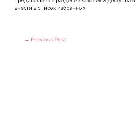
представлена в разделе «Казино» и доступна
внести в список избранных.
←
Previous Post