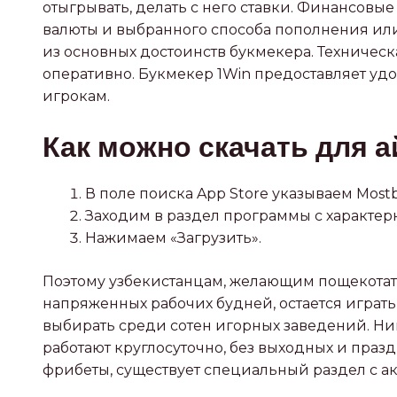
отыгрывать, делать с него ставки. Финансов
валюты и выбранного способа пополнения или
из основных достоинств букмекера. Техничес
оперативно. Букмекер 1Win предоставляет у
игрокам.
Как можно скачать для 
В поле поиска App Store указываем Mostb
Заходим в раздел программы с характер
Нажимаем «Загрузить».
Поэтому узбекистанцам, желающим пощекотать 
напряженных рабочих будней, остается играть
выбирать среди сотен игорных заведений. Ни
работают круглосуточно, без выходных и праз
фрибеты, существует специальный раздел с а