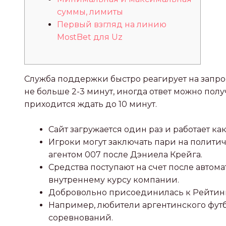
суммы, лимиты
Первый взгляд на линию
MostBet для Uz
Служба поддержки быстро реагирует на запро
не больше 2-3 минут, иногда ответ можно пол
приходится ждать до 10 минут.
Сайт загружается один раз и работает к
Игроки могут заключать пари на политич
агентом 007 после Дэниела Крейга.
Средства поступают на счет после автом
внутреннему курсу компании.
Добровольно присоединилась к Рейтинг
Например, любители аргентинского футб
соревнований.