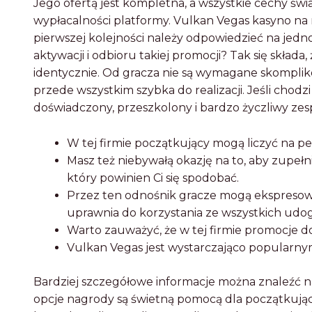
Jego ofertą jest kompletna, a wszystkie cechy świ
wypłacalności platformy. Vulkan Vegas kasyno na 
pierwszej kolejności należy odpowiedzieć na jedn
aktywacji i odbioru takiej promocji? Tak się składa, 
identycznie. Od gracza nie są wymagane skompliko
przede wszystkim szybka do realizacji. Jeśli chodzi
doświadczony, przeszkolony i bardzo życzliwy zesp
W tej firmie początkujący mogą liczyć na pe
Masz też niebywałą okazję na to, aby zupełn
który powinien Ci się spodobać.
Przez ten odnośnik gracze mogą ekspresowo 
uprawnia do korzystania ze wszystkich udogo
Warto zauważyć, że w tej firmie promocje 
Vulkan Vegas jest wystarczająco popularnym
Bardziej szczegółowe informacje można znaleźć na
opcje nagrody są świetną pomocą dla początkujące