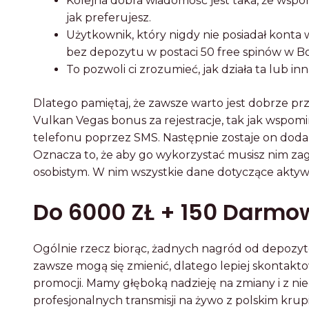
Kolejna dobra wiadomość jest taka, że wsp
jak preferujesz.
Użytkownik, który nigdy nie posiadał konta
bez depozytu w postaci 50 free spinów w B
To pozwoli ci zrozumieć, jak działa ta lub inn
Dlatego pamiętaj, że zawsze warto jest dobrze p
Vulkan Vegas bonus za rejestracje, tak jak wspo
telefonu poprzez SMS. Następnie zostaje on doda
Oznacza to, że aby go wykorzystać musisz nim zag
osobistym. W nim wszystkie dane dotyczące aktyw
Do 6000 ZŁ + 150 Darmo
Ogólnie rzecz biorąc, żadnych nagród od depozy
zawsze mogą się zmienić, dlatego lepiej skontakto
promocji. Mamy głęboką nadzieję na zmiany i z ni
profesjonalnych transmisji na żywo z polskim kru